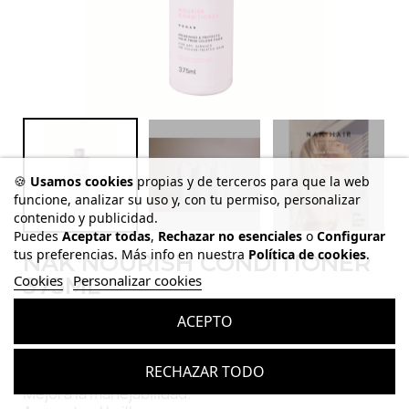
🍪
Usamos cookies
propias y de terceros para que la web
funcione, analizar su uso y, con tu permiso, personalizar
contenido y publicidad.
Puedes
Aceptar todas
,
Rechazar no esenciales
o
Configurar
tus preferencias. Más info en nuestra
Política de cookies
.
NAK NOURISH CONDITIONER
Cookies
375ML
Personalizar cookies
Referencia
957001301
24,90 €
ACEPTO
Impuestos incluidos
Hidratración intensa y cualidades nutricionales.
RECHAZAR TODO
Repone la humedad y repara.
Mejora la manejabilidad.