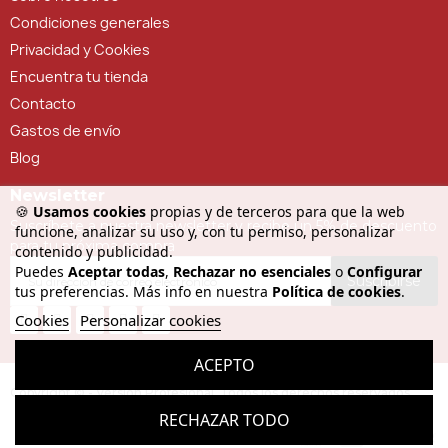
Condiciones generales
Privacidad y Cookies
Encuentra tu tienda
Contacto
Gastos de envío
Blog
Newsletter
🍪
Usamos cookies
propias y de terceros para que la web
Suscríbete a nuestra newsletter y recibe un 5% de descuento
funcione, analizar su uso y, con tu permiso, personalizar
para tu próxima compra
contenido y publicidad.
Puedes
Aceptar todas
,
Rechazar no esenciales
o
Configurar
Suscribirse
tus preferencias. Más info en nuestra
Política de cookies
.
Cookies
Personalizar cookies
ACEPTO
Copyright © - Versión Profesional. Todos los derechos reservados
RECHAZAR TODO