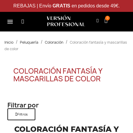
REBAJAS | Envío
GRATIS
en pedidos desde 49€.
Inicio
Peluquería
Coloración
Coloración fantasía y mascarillas
de color
COLORACIÓN FANTASÍA Y
MASCARILLAS DE COLOR
Filtrar por
Filtros
COLORACIÓN FANTASÍA Y