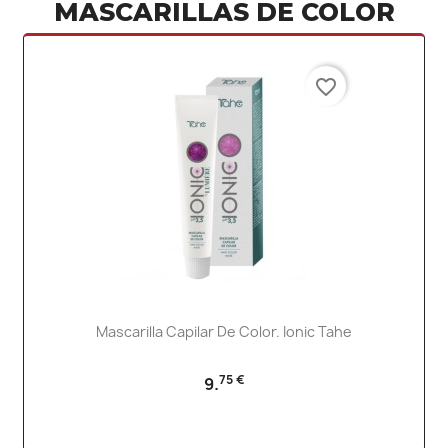
MASCARILLAS DE COLOR
favorite_border
Mascarilla Capilar De Color. Ionic Tahe
75 €
9.