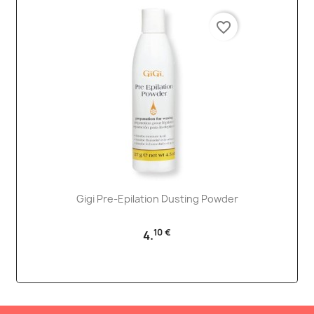
favorite_border
Gigi Pre-Epilation Dusting Powder
10 €
4.