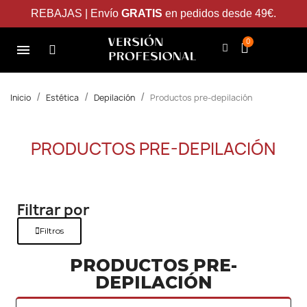
REBAJAS | Envío
GRATIS
en pedidos desde 49€.
Inicio
Estética
Depilación
Productos pre-depilación
PRODUCTOS PRE-DEPILACIÓN
Filtrar por
Filtros
PRODUCTOS PRE-
DEPILACIÓN