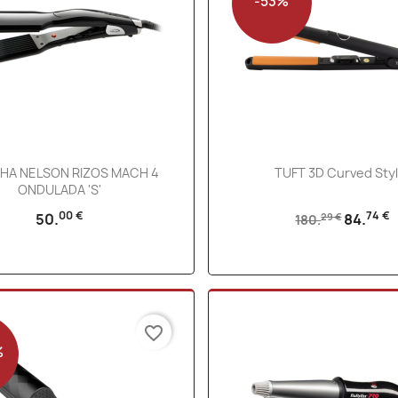
-53%
Vista rápida
Vista rápida


HA NELSON RIZOS MACH 4
TUFT 3D Curved Sty
ONDULADA 'S'
00 €
74 €
50.
84.
29 €
180.
favorite_border
%