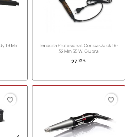
Vista rápida

edy 19 Mm
Tenacilla Profesional. Cónica Quick 19-
32 Mm 55 W. Giubra
21 €
27.
favorite_border
favorite_border