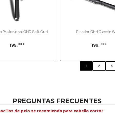
Vista rápida
Vista rápida


la Profesional GHD Soft Curl
Rizador Ghd Classic 
00 €
00 €
199.
199.
1
2
3
PREGUNTAS FRECUENTES
acillas de pelo se recomienda para cabello corto?