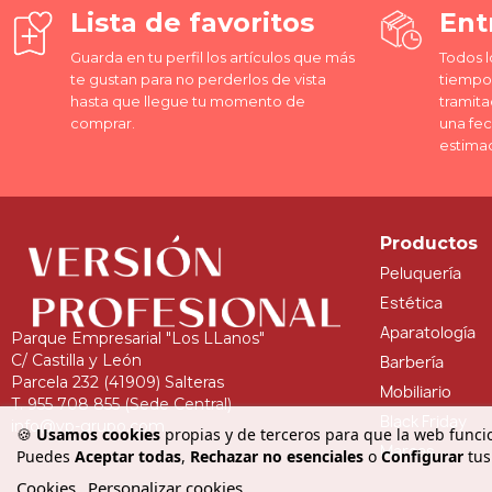
Lista de favoritos
Ent
Guarda en tu perfil los artículos que más
Todos l
te gustan para no perderlos de vista
tiempo 
hasta que llegue tu momento de
tramita
comprar.
una fe
estima
Productos
Peluquería
Estética
Aparatología
Parque Empresarial "Los LLanos"
C/ Castilla y León
Barbería
Parcela 232 (41909) Salteras
Mobiliario
T. 955 708 855 (Sede Central)
Black Friday
info@vp-grupo.com
🍪
Usamos cookies
propias y de terceros para que la web funcio
Marcas
Puedes
Aceptar todas
,
Rechazar no esenciales
o
Configurar
tus
Cookies
Personalizar cookies