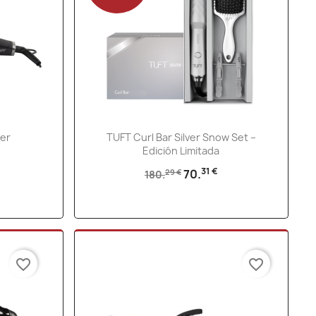
Vista rápida

ler
TUFT Curl Bar Silver Snow Set –
Edición Limitada
31 €
70.
29 €
180.
favorite_border
favorite_border