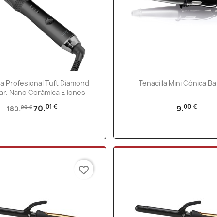
Vista rápida
Vista rápida


la Profesional Tuft Diamond
Tenacilla Mini Cónica Ba
Bar. Nano Cerámica E Iones
01 €
00 €
70.
9.
29 €
180.
favorite_border