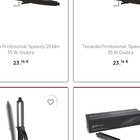
Vista rápida
Vista rápida


la Profesional. Speedy 25 Mm
Tenacilla Profesional. Spe
35 W. Giubra
35 W Giubra
14 €
14 €
23.
23.
favorite_border