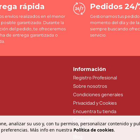
rega rápida
Pedidos 24/
os envíos realizados en el menor
Gestionamos tus pedidos
posible garantizado. Durante la
momento del día y de l
ción del pedido, te ofreceremos
siempre buscando ofrec
cha de entrega garantizada o
servicio.
da.
Información
Registro Profesional
Sobre nosotros
Condiciones generales
Privacidad y Cookies
Encuentra tu tienda
Contacto
ne, analizar su uso y, con tu permiso, personalizar contenido y pu
Gastos de envío
 preferencias. Más info en nuestra
Política de cookies
.
Blog