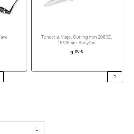
Vista rápida

Wave
Tenacilla. Viaje. Curling Iron 2060E.
16/26mm. Babyliss
00 €
9.