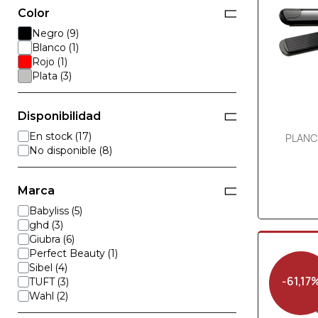
Color
Negro
Blanco
Rojo
Plata
Disponibilidad
En stock
PLANC
No disponible
Marca
Babyliss
ghd
Giubra
Perfect Beauty
Sibel
-61,17
TUFT
Wahl