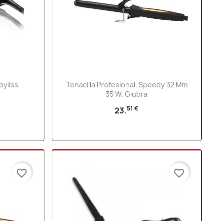
Vista rápida

byliss
Tenacilla Profesional. Speedy 32 Mm
35 W. Giubra
51 €
23.
favorite_border
favorite_border