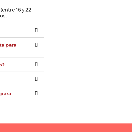
(entre 16 y 22
dos.
ta para
s?
 para