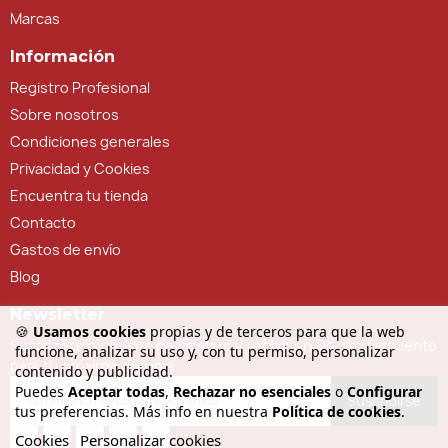
Marcas
Información
Registro Profesional
Sobre nosotros
Condiciones generales
Privacidad y Cookies
Encuentra tu tienda
Contacto
Gastos de envío
Blog
Newsletter
🍪
Usamos cookies
propias y de terceros para que la web
Suscríbete a nuestra newsletter y recibe un 5% de descuento
funcione, analizar su uso y, con tu permiso, personalizar
para tu próxima compra
contenido y publicidad.
Puedes
Aceptar todas
,
Rechazar no esenciales
o
Configurar
Suscribirse
tus preferencias. Más info en nuestra
Política de cookies
.
Cookies
Personalizar cookies