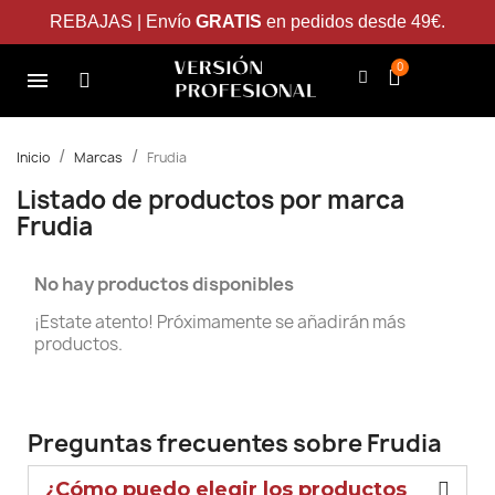
REBAJAS | Envío
GRATIS
en pedidos desde 49€.
Inicio
Marcas
Frudia
Listado de productos por marca
Frudia
No hay productos disponibles
¡Estate atento! Próximamente se añadirán más
productos.
Preguntas frecuentes sobre Frudia
¿Cómo puedo elegir los productos