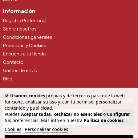
Información
Registro Profesional
Sobre nosotros
Condiciones generales
Privacidad y Cookies
Encuentra tu tienda
Contacto
Gastos de envío
Blog
Newsletter
🍪
Usamos cookies
propias y de terceros para que la web
Suscríbete a nuestra newsletter y recibe un 5% de descuento
funcione, analizar su uso y, con tu permiso, personalizar
para tu próxima compra
contenido y publicidad.
Puedes
Aceptar todas
,
Rechazar no esenciales
o
Configurar
Suscribirse
tus preferencias. Más info en nuestra
Política de cookies
.
Cookies
Personalizar cookies