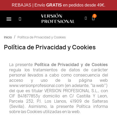
REBAJAS | Envío
GRATIS
en pedidos desde 49€.
Inicio
Política de Privacidad y Cookies
Política de Privacidad y Cookies
La presente
Política de Privacidad y de Cookies
regula los tratamientos de datos de carácter
personal llevados a cabo como consecuencia del
acceso y uso de la página web
www.versionprofesional.com (en adelante, “la web”)
del que es titular VERSION PROFESIONAL S.L., con
CIF B41877853y domicilio en C/ Castilla Y Leon,
Parcela 232, P.I. Los Llanos, 41909 de Salteras
(Sevilla). Asimismo, la presente Política informa
sobre las Cookies utilizadas en la web.