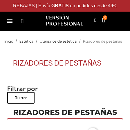
REBAJAS | Envío
GRATIS
en pedidos desde 49€.
Inicio
Estética
Utensílios de estética
Rizadores de pestañas
RIZADORES DE PESTAÑAS
Filtrar por
Filtros
RIZADORES DE PESTAÑAS