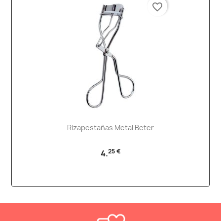
favorite_border
Rizapestañas Metal Beter
25 €
4.