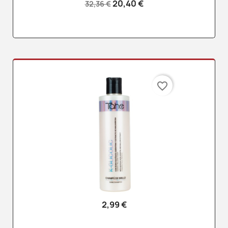
20,40 €
32,36 €
favorite_border
2,99 €