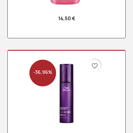
14,50 €
favorite_border
-36,96%