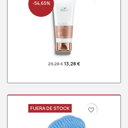
-54,65%
13,28 €
29,28 €
FUERA DE STOCK
favorite_border