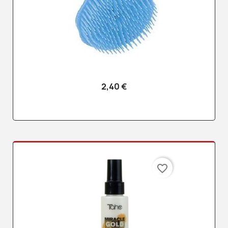
2,40 €
favorite_border