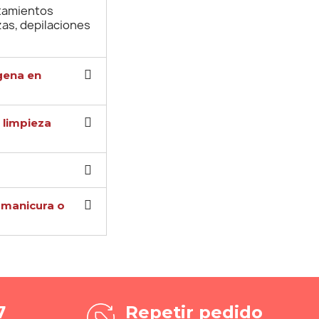
atamientos
zas, depilaciones
ógena en
 limpieza
o manicura o
7
Repetir pedido