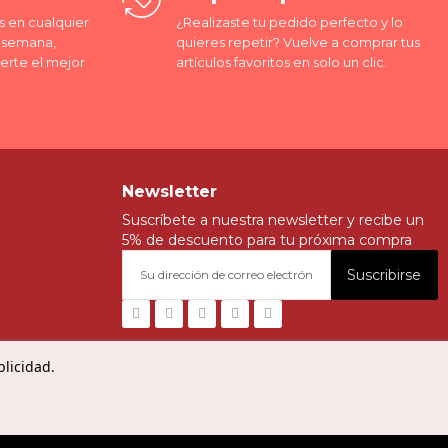
 en cualquier
¿Realizaste tu pedido perfecto y lo
a semana,
quieres repetir? Vuelve a comprar tus
erte el mejor
artículos favoritos en solo un clic.
Newsletter
Suscríbete a nuestra newsletter y recibe un
5% de descuento para tu próxima compra
Suscribirse
blicidad.