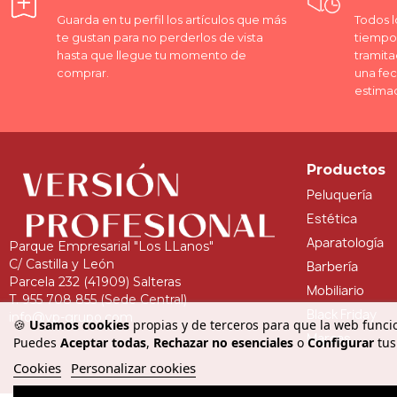
Guarda en tu perfil los artículos que más
Todos l
te gustan para no perderlos de vista
tiempo 
hasta que llegue tu momento de
tramita
comprar.
una fe
estima
Productos
Peluquería
Estética
Aparatología
Parque Empresarial "Los LLanos"
C/ Castilla y León
Barbería
Parcela 232 (41909) Salteras
Mobiliario
T. 955 708 855 (Sede Central)
Black Friday
info@vp-grupo.com
🍪
Usamos cookies
propias y de terceros para que la web funcio
Marcas
Puedes
Aceptar todas
,
Rechazar no esenciales
o
Configurar
tus
Cookies
Personalizar cookies