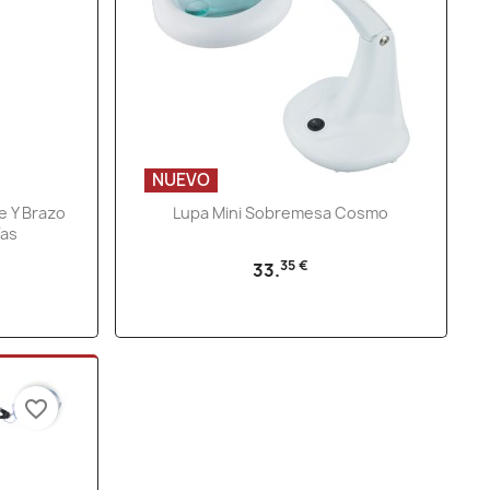
NUEVO
Vista rápida

e Y Brazo
Lupa Mini Sobremesa Cosmo
ías
35 €
33.
favorite_border