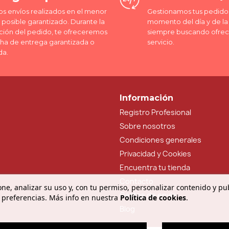
os envíos realizados en el menor
Gestionamos tus pedidos
posible garantizado. Durante la
momento del día y de l
ción del pedido, te ofreceremos
siempre buscando ofrec
cha de entrega garantizada o
servicio.
da.
Información
Registro Profesional
Sobre nosotros
Condiciones generales
Privacidad y Cookies
Encuentra tu tienda
Contacto
ne, analizar su uso y, con tu permiso, personalizar contenido y pu
Gastos de envío
 preferencias. Más info en nuestra
Política de cookies
.
Blog