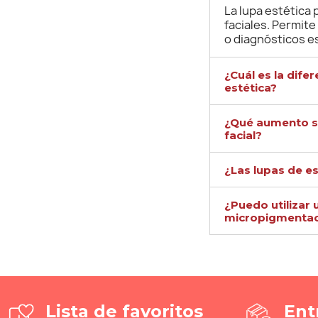
La lupa estética 
faciales. Permite
o diagnósticos e
¿Cuál es la dife
estética?
¿Qué aumento se
facial?
¿Las lupas de e
¿Puedo utilizar
micropigmentac
Lista de favoritos
Ent