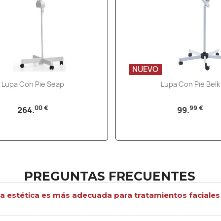
NUEVO
Vista rápida
Vista rápida


Lupa Con Pie Seap
Lupa Con Pie Belk
00 €
99 €
264.
99.
PREGUNTAS FRECUENTES
pa estética es más adecuada para tratamientos faciales