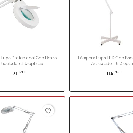
Vista rápida
Vista rápida


 Lupa Profesional Con Brazo
Lámpara Lupa LED Con Bas
rticulado Y 3 Dioptrías
Articulado – 5 Dioptr
39 €
95 €
71.
114.
favorite_border