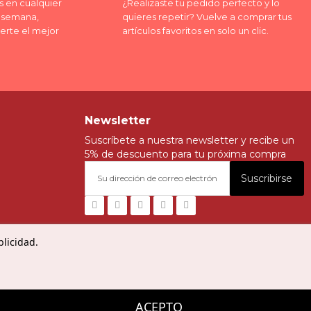
 en cualquier
¿Realizaste tu pedido perfecto y lo
a semana,
quieres repetir? Vuelve a comprar tus
erte el mejor
artículos favoritos en solo un clic.
Newsletter
Suscríbete a nuestra newsletter y recibe un
5% de descuento para tu próxima compra
Suscribirse
blicidad.
ACEPTO