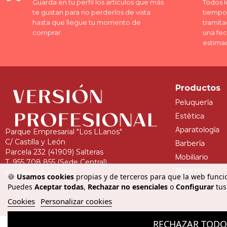
Guarda en tu perfil los artículos que más
Todos l
te gustan para no perderlos de vista
tiempo 
hasta que llegue tu momento de
tramita
comprar.
una fe
estima
Productos
Peluquería
Estética
Aparatología
Parque Empresarial "Los LLanos"
C/ Castilla y León
Barbería
Parcela 232 (41909) Salteras
Mobiliario
T. 955 708 855 (Sede Central)
Black Friday
info@vp-grupo.com
🍪
Usamos cookies
propias y de terceros para que la web funcio
Marcas
Puedes
Aceptar todas
,
Rechazar no esenciales
o
Configurar
tus
Cookies
Personalizar cookies
RECHAZAR TOD