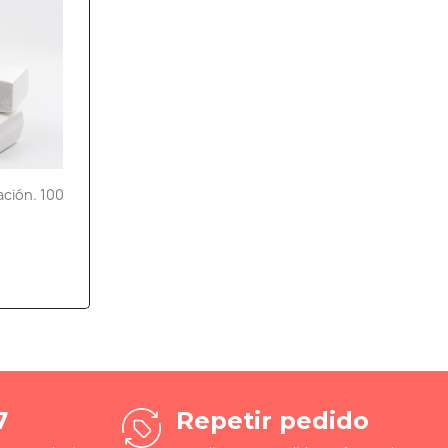
ación. 100
7
Repetir pedido