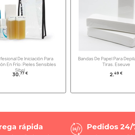
Vista rápida
Vista rápida


ofesional De Iniciación Para
Bandas De Papel Para Depil
ión En Frío: Pieles Sensibles
Tiras. Eseuve
Sibel
77 €
49 €
30.
2.
rega rápida
Pedidos 24/