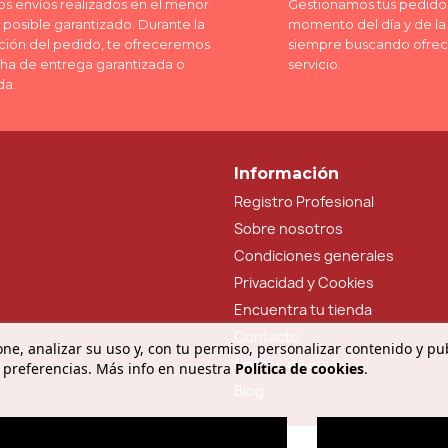
os envíos realizados en el menor
Gestionamos tus pedidos
posible garantizado. Durante la
momento del día y de l
ción del pedido, te ofreceremos
siempre buscando ofrec
cha de entrega garantizada o
servicio.
da.
Información
Registro Profesional
Sobre nosotros
Condiciones generales
Privacidad y Cookies
Encuentra tu tienda
Contacto
ne, analizar su uso y, con tu permiso, personalizar contenido y pu
Gastos de envío
 preferencias. Más info en nuestra
Política de cookies
.
Blog
O