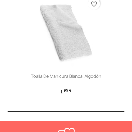
favorite_border
Toalla De Manicura Blanca. Algodón
95 €
1.