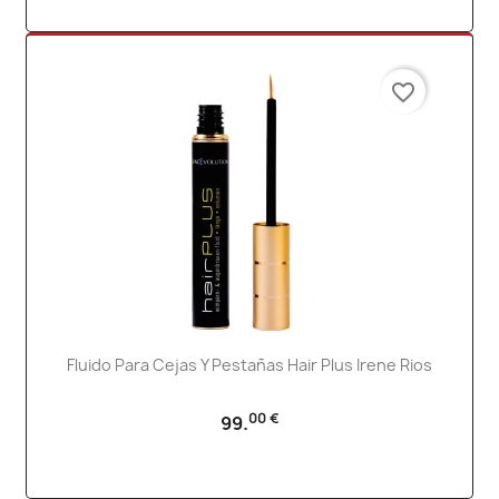
favorite_border
Fluido Para Cejas Y Pestañas Hair Plus Irene Rios
00 €
99.