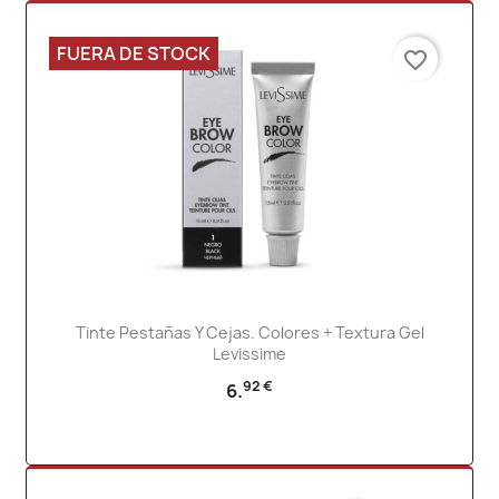
FUERA DE STOCK
favorite_border
Tinte Pestañas Y Cejas. Colores + Textura Gel
Levissime
92 €
6.