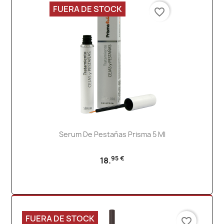
FUERA DE STOCK
favorite_border
Serum De Pestañas Prisma 5 Ml
95 €
18.
FUERA DE STOCK
favorite_border