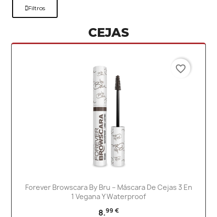
Filtros
CEJAS
favorite_border
Forever Browscara By Bru – Máscara De Cejas 3 En
1 Vegana Y Waterproof
99 €
8.