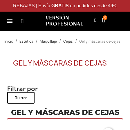
REBAJAS | Envío
GRATIS
en pedidos desde 49€.
Inicio
Estética
Maquillaje
Cejas
Gel y máscaras de cejas
GEL Y MÁSCARAS DE CEJAS
Filtrar por
Filtros
GEL Y MÁSCARAS DE CEJAS