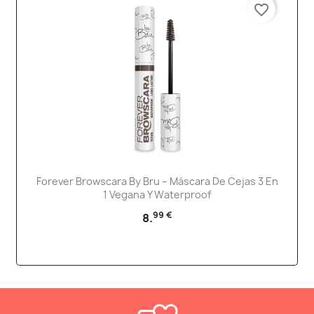
favorite_border
Forever Browscara By Bru – Máscara De Cejas 3 En
1 Vegana Y Waterproof
99 €
8.