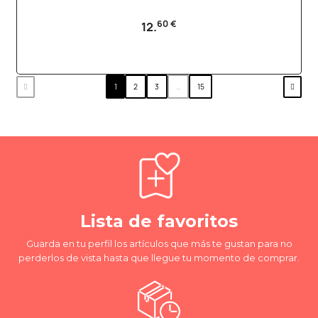
60 €
12.
1
2
3
…
15
Lista de favoritos
Guarda en tu perfil los artículos que más te gustan para no
perderlos de vista hasta que llegue tu momento de comprar.