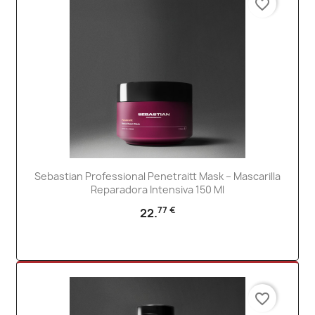
favorite_border
Sebastian Professional Penetraitt Mask – Mascarilla
Reparadora Intensiva 150 Ml
77 €
22.
favorite_border