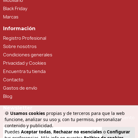
Mobiliario
Black Friday
Marcas
Información
Registro Profesional
Sobre nosotros
Condiciones generales
Privacidad y Cookies
Encuentra tu tienda
Contacto
Gastos de envío
Blog
Newsletter
🍪
Usamos cookies
propias y de terceros para que la web
Suscríbete a nuestra newsletter y recibe un 5% de descuento
funcione, analizar su uso y, con tu permiso, personalizar
para tu próxima compra
contenido y publicidad.
Puedes
Aceptar todas
,
Rechazar no esenciales
o
Configurar
Suscribirse
tus preferencias. Más info en nuestra
Política de cookies
.