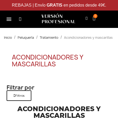
REBAJAS | Envío
GRATIS
en pedidos desde 49€.
Inicio
Peluquería
Tratamiento
Acondicionadores y mascarillas
ACONDICIONADORES Y
MASCARILLAS
Filtrar por
Filtros
ACONDICIONADORES Y
MASCARILLAS