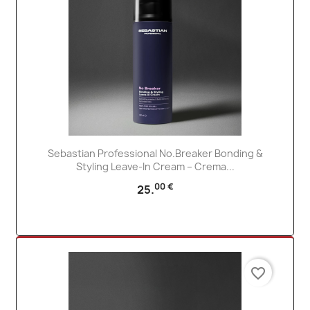
Sebastian Professional No.Breaker Bonding &
Styling Leave-In Cream – Crema...
00 €
25.
favorite_border