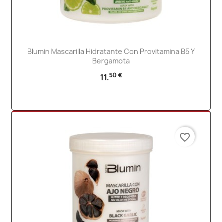
Blumin Mascarilla Hidratante Con Provitamina B5 Y
Bergamota
50 €
11.
favorite_border