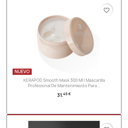
favorite_border
NUEVO
KERAPOD Smooth Mask 300 Ml | Mascarilla
Profesional De Mantenimiento Para...
45 €
31.