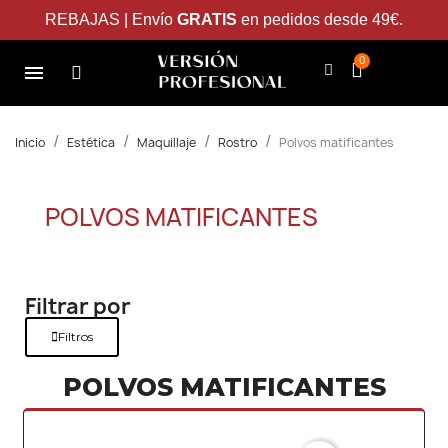
REBAJAS | Envío
GRATIS
en pedidos desde 49€.
Inicio
Estética
Maquillaje
Rostro
Polvos matificantes
POLVOS MATIFICANTES
Filtrar por
Filtros
POLVOS MATIFICANTES