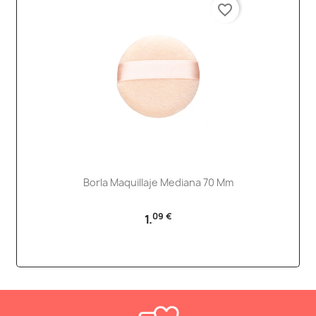
favorite_border
Borla Maquillaje Mediana 70 Mm
09 €
1.