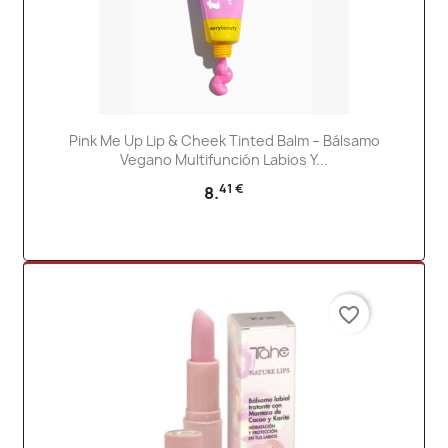
Pink Me Up Lip & Cheek Tinted Balm – Bálsamo
Vegano Multifunción Labios Y...
41 €
8.
favorite_border