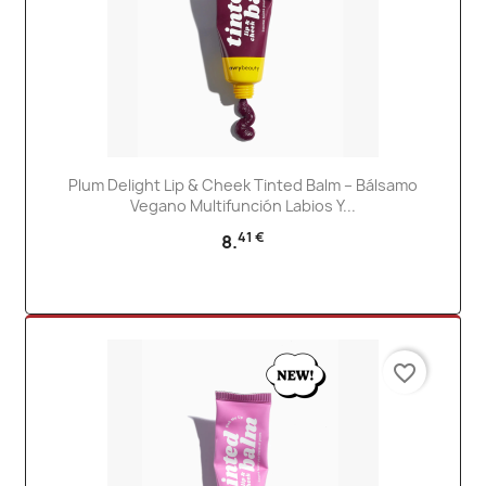
Plum Delight Lip & Cheek Tinted Balm – Bálsamo
Vegano Multifunción Labios Y...
41 €
8.
favorite_border