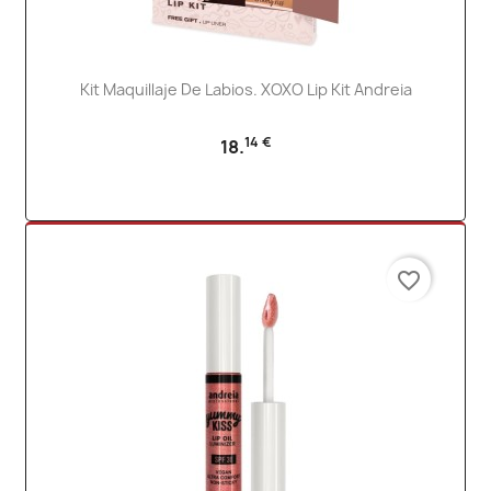
Kit Maquillaje De Labios. XOXO Lip Kit Andreia
14 €
18.
favorite_border