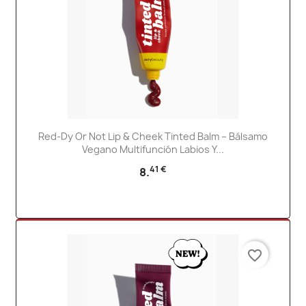
Red-Dy Or Not Lip & Cheek Tinted Balm – Bálsamo
Vegano Multifunción Labios Y...
41 €
8.
favorite_border