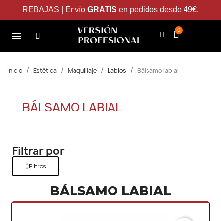
REBAJAS | Envío
GRATIS
en pedidos desde 49€.
Inicio
Estética
Maquillaje
Labios
Bálsamo labial
BÁLSAMO LABIAL
Filtrar por
Filtros
BÁLSAMO LABIAL