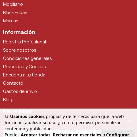
Mobiliario
Black Friday
Marcas
Información
Registro Profesional
Sobre nosotros
Condiciones generales
Privacidad y Cookies
Encuentra tu tienda
Contacto
Gastos de envío
Blog
Newsletter
🍪
Usamos cookies
propias y de terceros para que la web
Suscríbete a nuestra newsletter y recibe un 5% de descuento
funcione, analizar su uso y, con tu permiso, personalizar
para tu próxima compra
contenido y publicidad.
Puedes
Aceptar todas
,
Rechazar no esenciales
o
Configurar