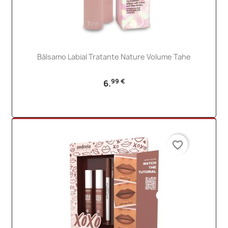
Bálsamo Labial Tratante Nature Volume Tahe
99 €
6.
favorite_border