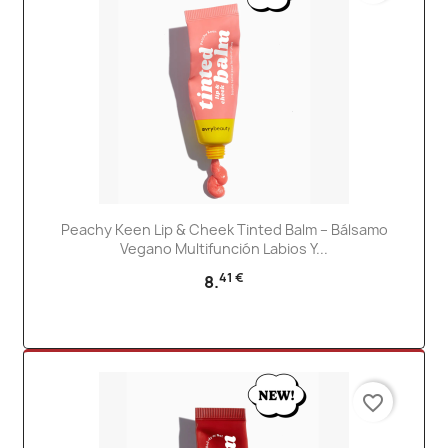
Peachy Keen Lip & Cheek Tinted Balm – Bálsamo
Vegano Multifunción Labios Y...
41 €
8.
favorite_border