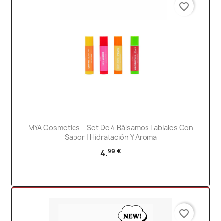
favorite_border
MYA Cosmetics – Set De 4 Bálsamos Labiales Con
Sabor | Hidratación Y Aroma
99 €
4.
favorite_border