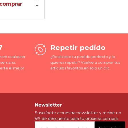
l comprar
7
Repetir pedido
 en cualquier
¿Realizaste tu pedido perfecto y lo
a semana,
quieres repetir? Vuelve a comprar tus
erte el mejor
artículos favoritos en solo un clic.
Newsletter
Suscríbete a nuestra newsletter y recibe un
5% de descuento para tu próxima compra