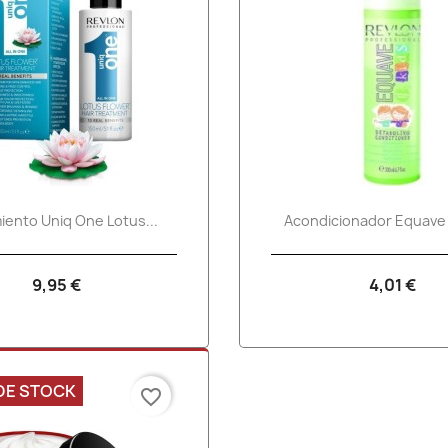
Vista rápida
Vista rápid


iento Uniq One Lotus...
Acondicionador Equave 
9,95 €
4,01 €
DE STOCK
favorite_border