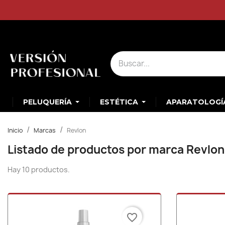
PELUQUERÍA
ESTÉTICA
APARATOLOGÍ
Inicio
Marcas
Revlon
Listado de productos por marca Revlon
Hay 10 productos.
favorite_border