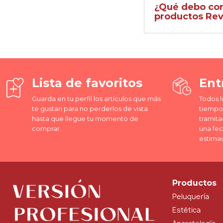
¿Qué debo cons
productos Rev
Lista de favoritos
Ent
Guarda en tu perfil los artículos que más
Todos l
te gustan para no perderlos de vista
tiempo 
hasta que llegue tu momento de
tramita
comprar.
una fe
estima
Productos
Peluquería
Estética