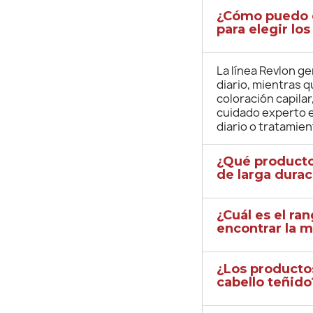
¿Cómo puedo di
para elegir l
La línea Revlon ge
diario, mientras 
coloración capila
cuidado experto e
diario o tratamie
¿Qué producto
de larga durac
¿Cuál es el r
encontrar la m
¿Los productos
cabello teñido