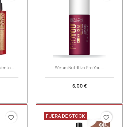
a
Vista rápida

iento...
Sérum Nutritivo Pro You...
6,00 €
FUERA DE STOCK
favorite_border
favorite_border