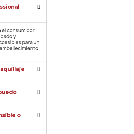
ssional
ra el consumidor
idado y
ccesibles para un
 embellecimiento
aquillaje
 puedo
nsible o