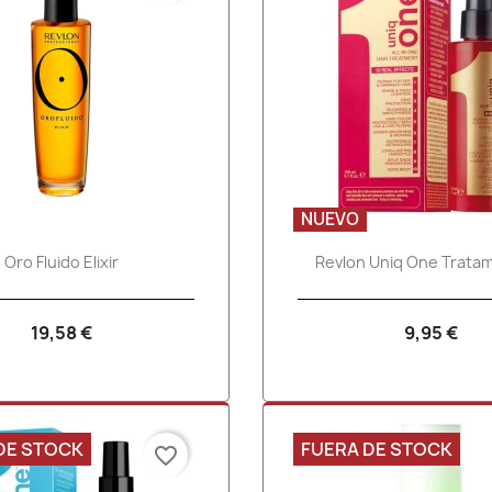
NUEVO
Vista rápida
Vista rápid


Oro Fluido Elixir
Revlon Uniq One Tratam
19,58 €
9,95 €
DE STOCK
FUERA DE STOCK
favorite_border