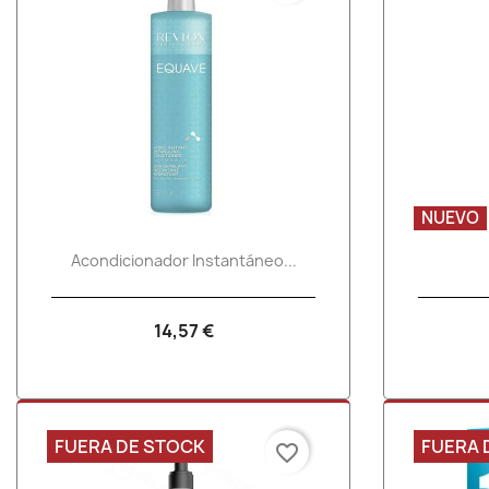
NUEVO
Vista rápida

Acondicionador Instantáneo...
14,57 €
FUERA DE STOCK
FUERA 
favorite_border