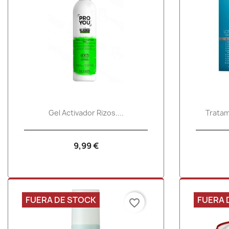
Vista rápida

Gel Activador Rizos....
Tratam
9,99 €
FUERA DE STOCK
FUERA 
favorite_border