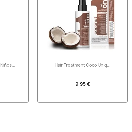
a
Vista rápida

Niños...
Hair Treatment Coco Uniq...
9,95 €