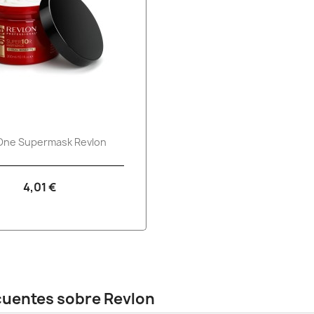
Vista rápida

One Supermask Revlon
4,01 €
cuentes sobre Revlon