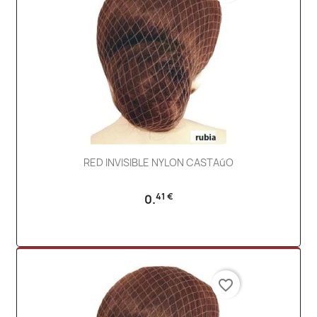
RED INVISIBLE NYLON CASTAúO
41 €
0.
favorite_border