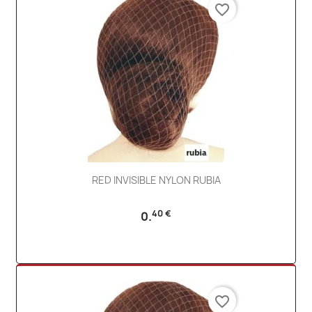
favorite_border
RED INVISIBLE NYLON RUBIA
40 €
0.
favorite_border