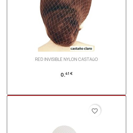
RED INVISIBLE NYLON CASTAúO
41 €
0.
favorite_border