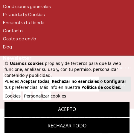
Condiciones generales
Privacidad y Cookies
Encuentra tu tienda
Contacto
Gastos de envío
Blog
Newsletter
🍪
Usamos cookies
propias y de terceros para que la web
Suscríbete a nuestra newsletter y recibe un 5% de descuento
funcione, analizar su uso y, con tu permiso, personalizar
para tu próxima compra
contenido y publicidad.
Puedes
Aceptar todas
,
Rechazar no esenciales
o
Configurar
Suscribirse
tus preferencias. Más info en nuestra
Política de cookies
.
Cookies
Personalizar cookies
ACEPTO
Copyright © - Versión Profesional. Todos los derechos reservados
RECHAZAR TODO