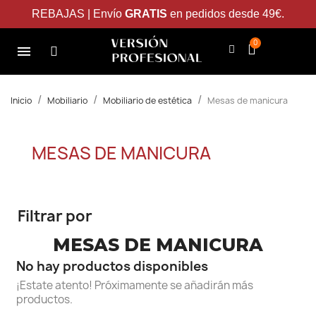
REBAJAS | Envío
GRATIS
en pedidos desde 49€.
Inicio
Mobiliario
Mobiliario de estética
Mesas de manicura
MESAS DE MANICURA
Filtrar por
MESAS DE MANICURA
No hay productos disponibles
¡Estate atento! Próximamente se añadirán más
productos.