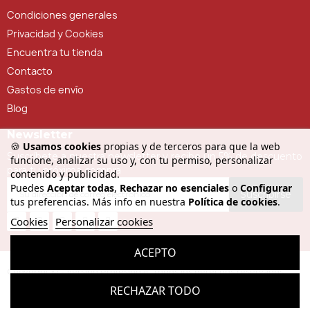
Condiciones generales
Privacidad y Cookies
Encuentra tu tienda
Contacto
Gastos de envío
Blog
Newsletter
🍪
Usamos cookies
propias y de terceros para que la web
Suscríbete a nuestra newsletter y recibe un 5% de descuento
funcione, analizar su uso y, con tu permiso, personalizar
para tu próxima compra
contenido y publicidad.
Puedes
Aceptar todas
,
Rechazar no esenciales
o
Configurar
Suscribirse
tus preferencias. Más info en nuestra
Política de cookies
.
Cookies
Personalizar cookies
ACEPTO
Copyright © - Versión Profesional. Todos los derechos reservados
RECHAZAR TODO