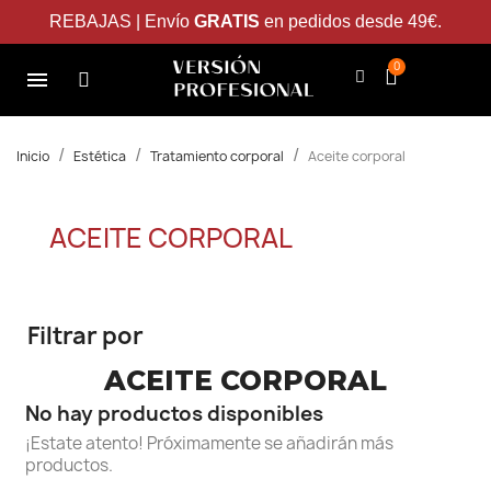
REBAJAS | Envío
GRATIS
en pedidos desde 49€.
Inicio
Estética
Tratamiento corporal
Aceite corporal
ACEITE CORPORAL
Filtrar por
ACEITE CORPORAL
No hay productos disponibles
¡Estate atento! Próximamente se añadirán más
productos.