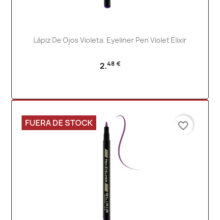
Lápiz De Ojos Violeta. Eyeliner Pen Violet Elixir
48 €
2.
FUERA DE STOCK
favorite_border