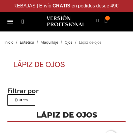
REBAJAS | Envío
GRATIS
en pedidos desde 49€.
Inicio
Estética
Maquillaje
Ojos
Lápiz de ojos
LÁPIZ DE OJOS
Filtrar por
Filtros
LÁPIZ DE OJOS