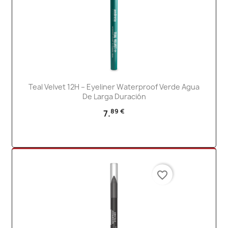
Teal Velvet 12H – Eyeliner Waterproof Verde Agua
De Larga Duración
89 €
7.
favorite_border