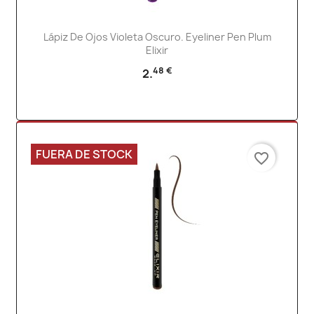
Lápiz De Ojos Violeta Oscuro. Eyeliner Pen Plum
Elixir
48 €
2.
FUERA DE STOCK
favorite_border