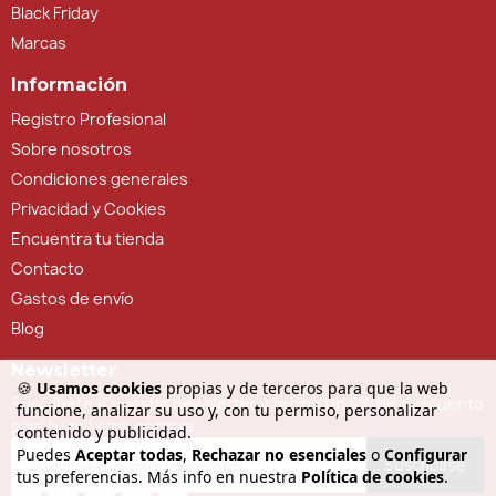
Black Friday
Marcas
Información
Registro Profesional
Sobre nosotros
Condiciones generales
Privacidad y Cookies
Encuentra tu tienda
Contacto
Gastos de envío
Blog
Newsletter
🍪
Usamos cookies
propias y de terceros para que la web
Suscríbete a nuestra newsletter y recibe un 5% de descuento
funcione, analizar su uso y, con tu permiso, personalizar
para tu próxima compra
contenido y publicidad.
Puedes
Aceptar todas
,
Rechazar no esenciales
o
Configurar
Suscribirse
tus preferencias. Más info en nuestra
Política de cookies
.