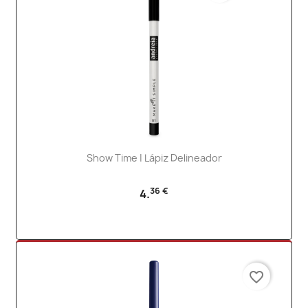
Show Time | Lápiz Delineador
36 €
4.
favorite_border