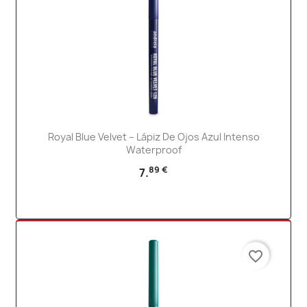
Royal Blue Velvet – Lápiz De Ojos Azul Intenso
Waterproof
89 €
7.
favorite_border