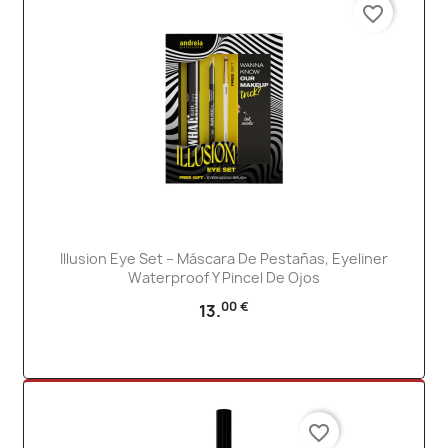
favorite_border
Illusion Eye Set – Máscara De Pestañas, Eyeliner
Waterproof Y Pincel De Ojos
00 €
13.
favorite_border