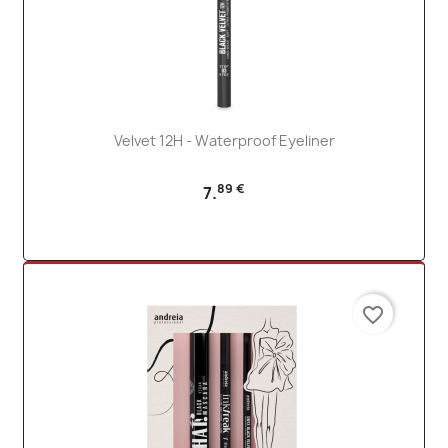
Velvet 12H - Waterproof Eyeliner
89 €
7.
favorite_border