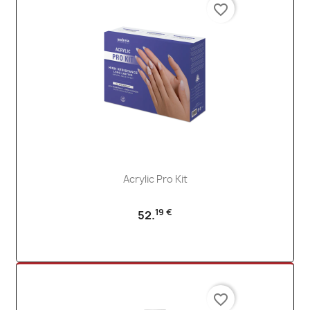
favorite_border
Acrylic Pro Kit
19 €
52.
favorite_border