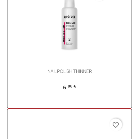
NAIL POLISH THINNER
88 €
6.
favorite_border