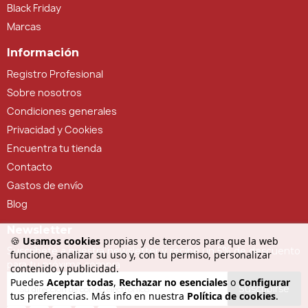
Black Friday
Marcas
Información
Registro Profesional
Sobre nosotros
Condiciones generales
Privacidad y Cookies
Encuentra tu tienda
Contacto
Gastos de envío
Blog
Newsletter
🍪
Usamos cookies
propias y de terceros para que la web
Suscríbete a nuestra newsletter y recibe un 5% de descuento
funcione, analizar su uso y, con tu permiso, personalizar
para tu próxima compra
contenido y publicidad.
Puedes
Aceptar todas
,
Rechazar no esenciales
o
Configurar
Suscribirse
tus preferencias. Más info en nuestra
Política de cookies
.