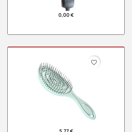
0,00 €
favorite_border
5,77 €