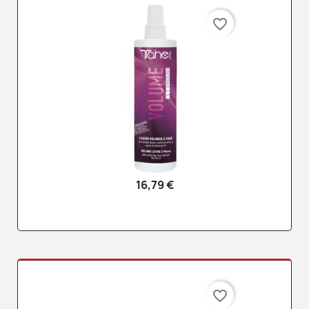
favorite_border
16,79 €
favorite_border