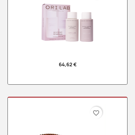
64,62 €
favorite_border