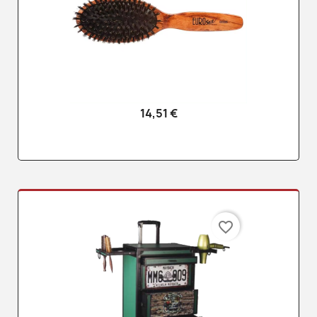
14,51 €
favorite_border