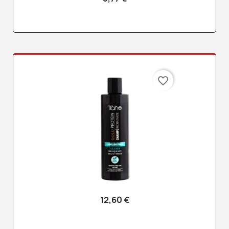
favorite_border
12,60 €