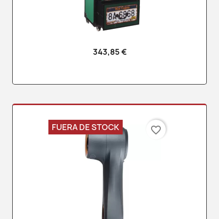
343,85 €
FUERA DE STOCK
favorite_border