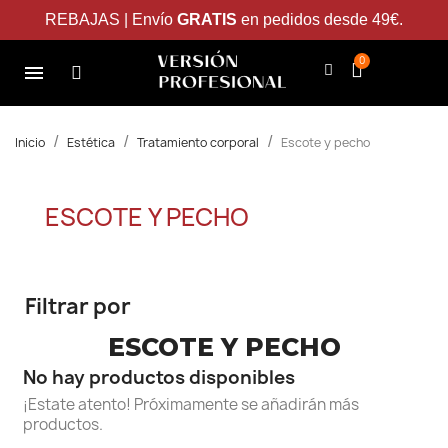
REBAJAS | Envío
GRATIS
en pedidos desde 49€.
Inicio
Estética
Tratamiento corporal
Escote y pecho
ESCOTE Y PECHO
Filtrar por
ESCOTE Y PECHO
No hay productos disponibles
¡Estate atento! Próximamente se añadirán más
productos.