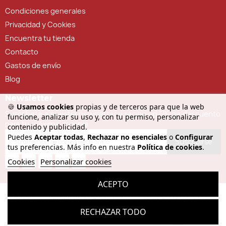
Condiciones generales
Privacidad y Cookies
Encuentra tu tienda
Contacto
Gastos de envío
Blog
Newsletter
🍪
Usamos cookies
propias y de terceros para que la web
Suscríbete a nuestra newsletter y recibe un 5% de descuento
funcione, analizar su uso y, con tu permiso, personalizar
para tu próxima compra
contenido y publicidad.
Puedes
Aceptar todas
,
Rechazar no esenciales
o
Configurar
Suscribirse
tus preferencias. Más info en nuestra
Política de cookies
.
Cookies
Personalizar cookies
ACEPTO
Copyright © - Versión Profesional. Todos los derechos reservados
RECHAZAR TODO