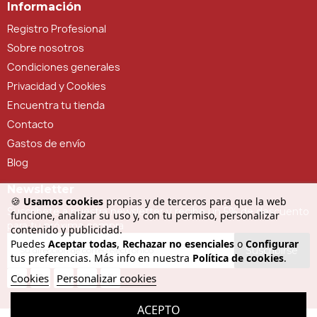
Información
Registro Profesional
Sobre nosotros
Condiciones generales
Privacidad y Cookies
Encuentra tu tienda
Contacto
Gastos de envío
Blog
Newsletter
🍪
Usamos cookies
propias y de terceros para que la web
Suscríbete a nuestra newsletter y recibe un 5% de descuento
funcione, analizar su uso y, con tu permiso, personalizar
para tu próxima compra
contenido y publicidad.
Puedes
Aceptar todas
,
Rechazar no esenciales
o
Configurar
Suscribirse
tus preferencias. Más info en nuestra
Política de cookies
.
Cookies
Personalizar cookies
ACEPTO