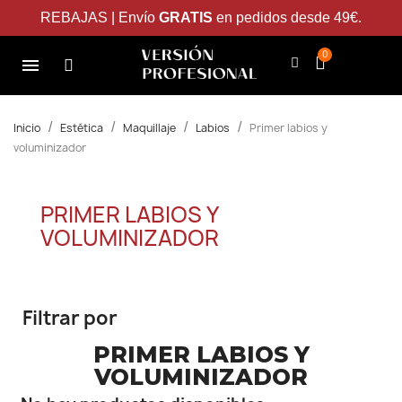
REBAJAS | Envío
GRATIS
en pedidos desde 49€.
Inicio
Estética
Maquillaje
Labios
Primer labios y
voluminizador
PRIMER LABIOS Y
VOLUMINIZADOR
Filtrar por
PRIMER LABIOS Y
VOLUMINIZADOR