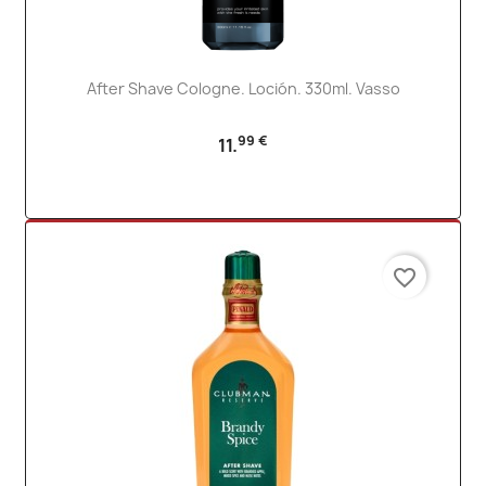
After Shave Cologne. Loción. 330ml. Vasso
99 €
11.
favorite_border