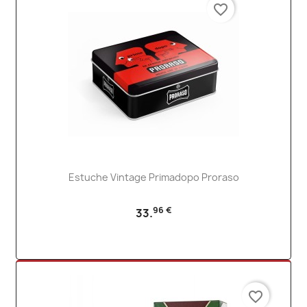
favorite_border
Estuche Vintage Primadopo Proraso
96 €
33.
favorite_border