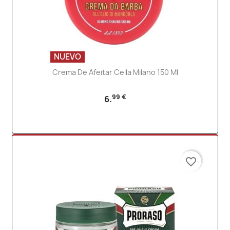
NUEVO
Crema De Afeitar Cella Milano 150 Ml
99 €
6.
favorite_border