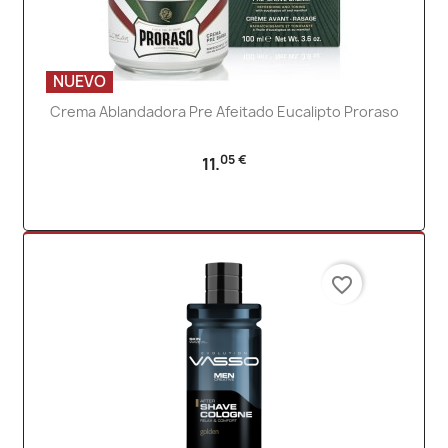
NUEVO
Crema Ablandadora Pre Afeitado Eucalipto Proraso
05 €
11.
favorite_border