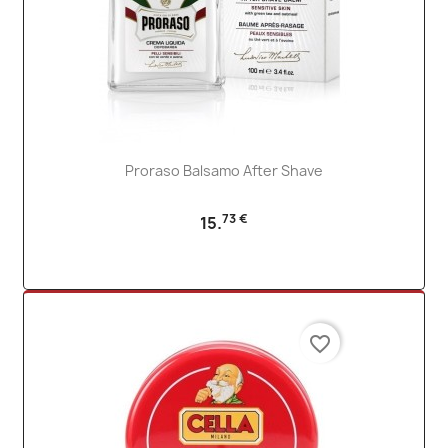
Proraso Balsamo After Shave
73 €
15.
favorite_border