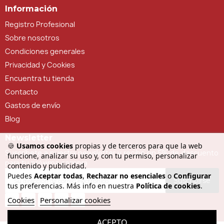
Información
Registro Profesional
Sobre nosotros
Condiciones generales
Privacidad y Cookies
Encuentra tu tienda
Contacto
Gastos de envío
Blog
Newsletter
🍪
Usamos cookies
propias y de terceros para que la web
Suscríbete a nuestra newsletter y recibe un 5% de descuento
funcione, analizar su uso y, con tu permiso, personalizar
para tu próxima compra
contenido y publicidad.
Puedes
Aceptar todas
,
Rechazar no esenciales
o
Configurar
Suscribirse
tus preferencias. Más info en nuestra
Política de cookies
.
Cookies
Personalizar cookies
ACEPTO