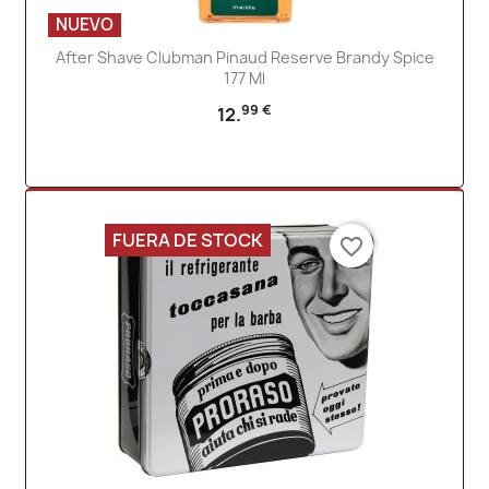
NUEVO
After Shave Clubman Pinaud Reserve Brandy Spice
177 Ml
99 €
12.
FUERA DE STOCK
favorite_border