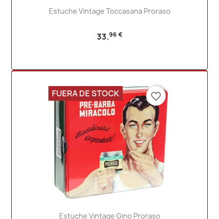
Estuche Vintage Toccasana Proraso
96 €
33.
FUERA DE STOCK
favorite_border
Estuche Vintage Gino Proraso