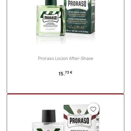
Proraso Locion After-Shave
73 €
15.
favorite_border