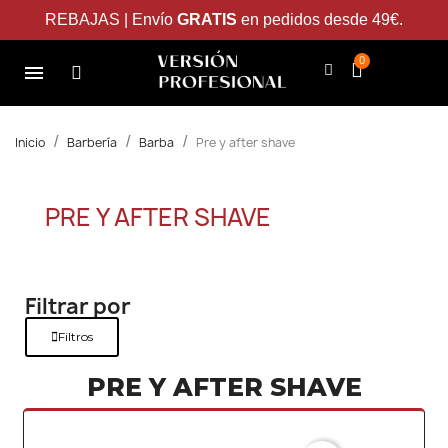
REBAJAS | Envío
GRATIS
en pedidos desde 49€.
Inicio
Barbería
Barba
Pre y after shave
PRE Y AFTER SHAVE
Filtrar por
Filtros
PRE Y AFTER SHAVE