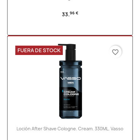
96 €
33.
FUERA DE STOCK
favorite_border
Loción After Shave Cologne. Cream. 330ML. Vasso