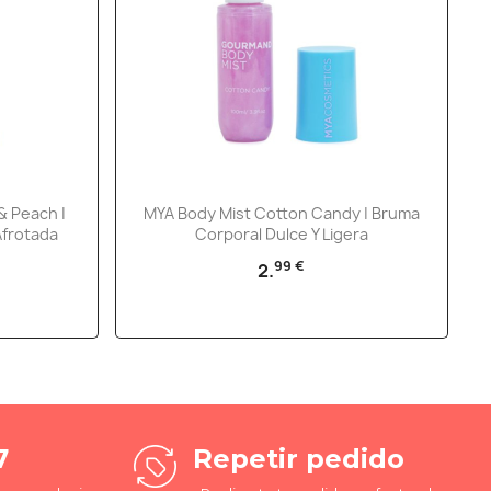
Vista rápida

& Peach |
MYA Body Mist Cotton Candy | Bruma
Afrotada
Corporal Dulce Y Ligera
99 €
2.
7
Repetir pedido