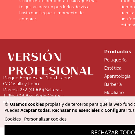
Guarda en tu perfil los artículos que más
Todos l
te gustan para no perderlos de vista
tiempo 
hasta que llegue tu momento de
tramita
comprar.
una fe
estima
Productos
Peluquería
Estética
Aparatología
Parque Empresarial "Los LLanos"
C/ Castilla y León
Barbería
Parcela 232 (41909) Salteras
Mobiliario
T. 955 708 855 (Sede Central)
Black Friday
info@vp-grupo.com
🍪
Usamos cookies
propias y de terceros para que la web funcio
Marcas
Puedes
Aceptar todas
,
Rechazar no esenciales
o
Configurar
tus
Cookies
Personalizar cookies
RECHAZAR TOD