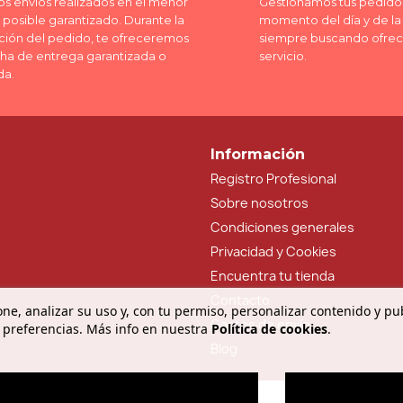
os envíos realizados en el menor
Gestionamos tus pedidos
posible garantizado. Durante la
momento del día y de l
ción del pedido, te ofreceremos
siempre buscando ofrec
cha de entrega garantizada o
servicio.
da.
Información
Registro Profesional
Sobre nosotros
Condiciones generales
Privacidad y Cookies
Encuentra tu tienda
Contacto
ne, analizar su uso y, con tu permiso, personalizar contenido y pu
Gastos de envío
 preferencias. Más info en nuestra
Política de cookies
.
Blog
O