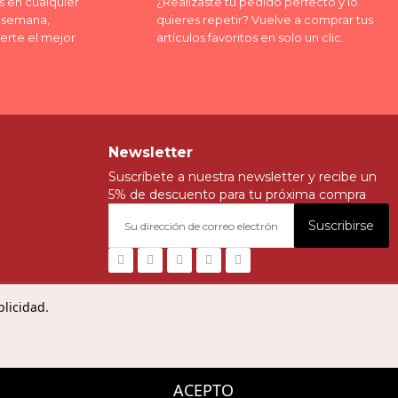
 en cualquier
¿Realizaste tu pedido perfecto y lo
a semana,
quieres repetir? Vuelve a comprar tus
erte el mejor
artículos favoritos en solo un clic.
Newsletter
Suscríbete a nuestra newsletter y recibe un
5% de descuento para tu próxima compra
Suscribirse
blicidad.
ACEPTO