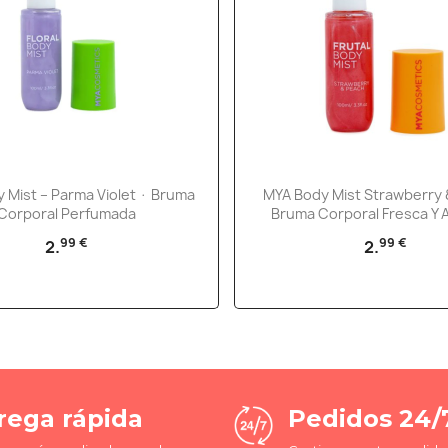
Vista rápida
Vista rápida


 Mist – Parma Violet · Bruma
MYA Body Mist Strawberry 
Corporal Perfumada
Bruma Corporal Fresca Y 
99 €
99 €
2.
2.
rega rápida
Pedidos 24/