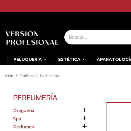
PELUQUERÍA
ESTÉTICA
APARATOLOGÍ
Inicio
Estética
Perfumería
PERFUMERÍA

Droguería

Spa

Perfumes