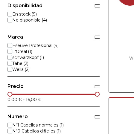
Disponibilidad
En stock
No disponible
Marca
Eseuve Profesional
L'Oréal
schwarzkopf
WP
Tahe
Wella
Precio
0,00 €
-
16,00 €
Numero
Nº1 Cabellos normales
Nº0 Cabellos dificiles