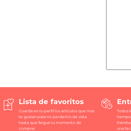
Lista de favoritos
Ent
Guarda en tu perfil los artículos que más
Todos l
te gustan para no perderlos de vista
tiempo 
hasta que llegue tu momento de
tramita
comprar.
una fe