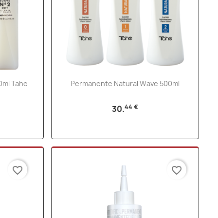
Vista rápida

0ml Tahe
Permanente Natural Wave 500ml
44 €
30.
favorite_border
favorite_border