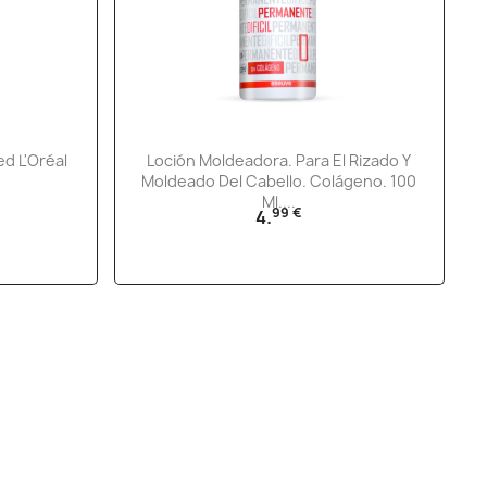
Vista rápida

d L'Oréal
Loción Moldeadora. Para El Rizado Y
Moldeado Del Cabello. Colágeno. 100
Ml....
99 €
4.