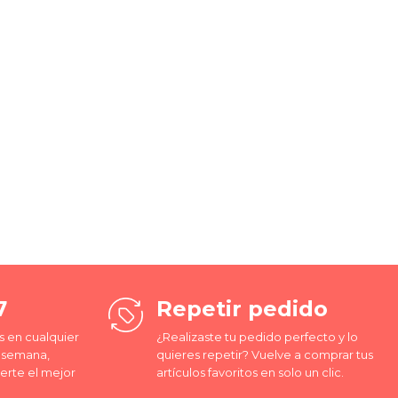
7
Repetir pedido
 en cualquier
¿Realizaste tu pedido perfecto y lo
a semana,
quieres repetir? Vuelve a comprar tus
erte el mejor
artículos favoritos en solo un clic.