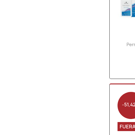
Per
-51,4
FUERA