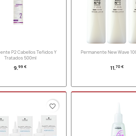
Vista rápida
Vista rápida


nte P2 Cabellos Teñidos Y
Permanente New Wave 10
Tratados 500ml
99 €
70 €
9.
11.
favorite_border