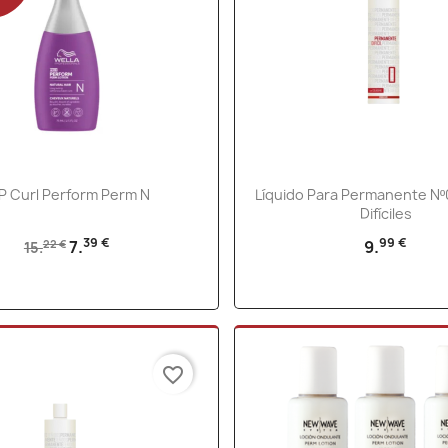
Vista rápida
Vista rápida


 Curl Perform Perm N
Líquido Para Permanente Nº
Difíciles
39 €
99 €
7.
9.
22 €
15.
favorite_border