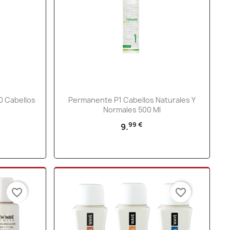
Vista rápida

0 Cabellos
Permanente P1 Cabellos Naturales Y
Normales 500 Ml
99 €
9.
favorite_border
favorite_border