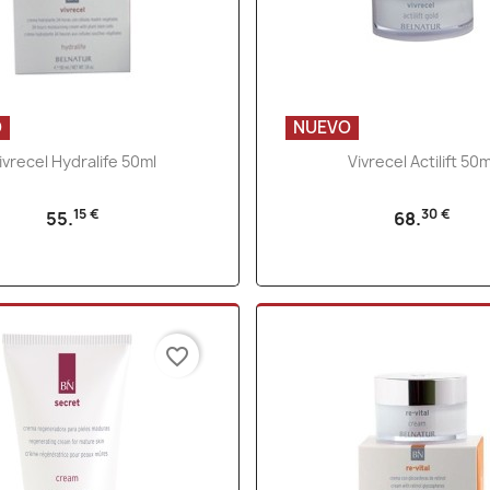
O
NUEVO
Vista rápida
Vista rápida


ivrecel Hydralife 50ml
Vivrecel Actilift 50m
15 €
30 €
55.
68.
favorite_border