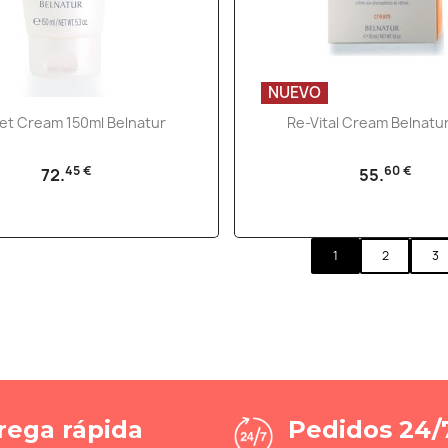
NUEVO
Vista rápida
Vista rápida


et Cream 150ml Belnatur
Re-Vital Cream Belnatu
45 €
60 €
72.
55.
1
2
3
rega rápida
Pedidos 24/