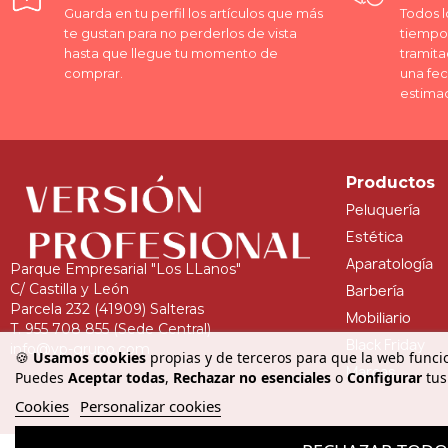
Guarda en tu perfil los artículos que más
Todos l
te gustan para no perderlos de vista
tiempo 
hasta que llegue tu momento de
tramita
comprar.
una fe
estima
Productos
Peluquería
Estética
Aparatología
Parque Empresarial "Los LLanos"
C/ Castilla y León
Barbería
Parcela 232 (41909) Salteras
Mobiliario
T. 955 708 855 (Sede Central)
Black Friday
info@vp-grupo.com
🍪
Usamos cookies
propias y de terceros para que la web funcio
Marcas
Puedes
Aceptar todas
,
Rechazar no esenciales
o
Configurar
tus
Cookies
Personalizar cookies