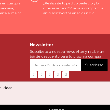
 en cualquier
¿Realizaste tu pedido perfecto y lo
a semana,
quieres repetir? Vuelve a comprar tus
erte el mejor
artículos favoritos en solo un clic.
Newsletter
Suscríbete a nuestra newsletter y recibe un
5% de descuento para tu próxima compra
Suscribirse
blicidad.