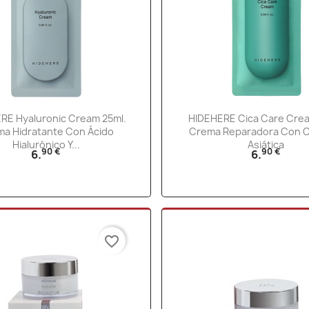
Vista rápida
Vista rápida


RE Hyaluronic Cream 25ml.
HIDEHERE Cica Care Crea
a Hidratante Con Ácido
Crema Reparadora Con C
Hialurónico Y...
Asiática
90 €
90 €
6.
6.
favorite_border