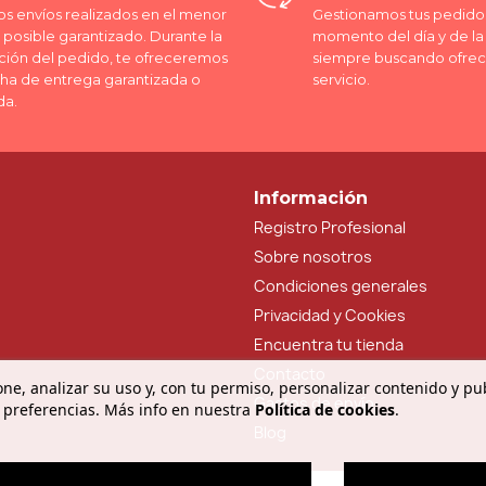
os envíos realizados en el menor
Gestionamos tus pedidos
posible garantizado. Durante la
momento del día y de l
ción del pedido, te ofreceremos
siempre buscando ofrec
cha de entrega garantizada o
servicio.
da.
Información
Registro Profesional
Sobre nosotros
Condiciones generales
Privacidad y Cookies
Encuentra tu tienda
Contacto
ne, analizar su uso y, con tu permiso, personalizar contenido y pu
Gastos de envío
 preferencias. Más info en nuestra
Política de cookies
.
Blog