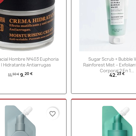
Vista rápida
Vista rápida


cial Hombre Nº403 Euphoria
Sugar Scrub + Bubble
 | Hidratante Antiarrugas
Rainforest Mist – Exfolian
Corporal 2 En 1...
20 €
23 €
9.
42.
50 €
11.
favorite_border