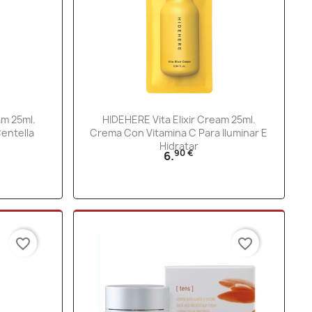
Vista rápida

m 25ml.
HIDEHERE Vita Elixir Cream 25ml.
entella
Crema Con Vitamina C Para Iluminar E
Hidratar
90 €
6.
favorite_border
favorite_border