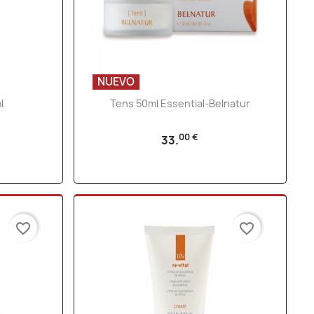
NUEVO
Vista rápida

l
Tens 50ml Essential-Belnatur
00 €
33.
favorite_border
favorite_border