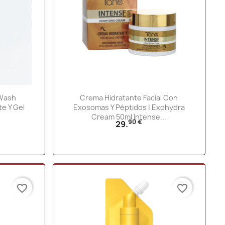
Vista rápida

 Wash
Crema Hidratante Facial Con
te Y Gel
Exosomas Y Péptidos | Exohydra
Cream 50ml Intense...
90 €
29.
favorite_border
favorite_border