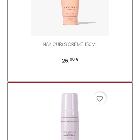
NAK CURLS CREME 150ML
00 €
26.
favorite_border