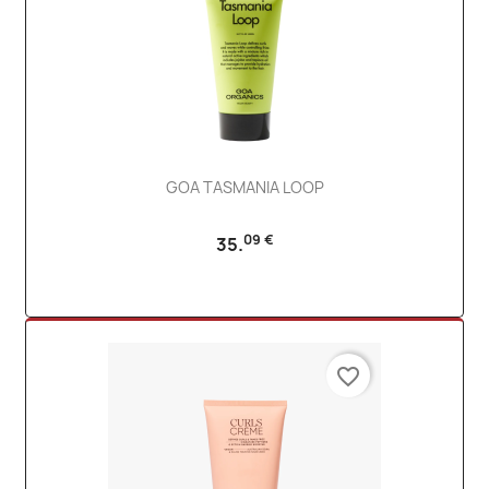
GOA TASMANIA LOOP
09 €
35.
favorite_border