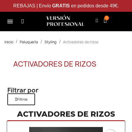
REBAJAS | Envío
GRATIS
en pedidos desde 49€.
Inicio
Peluquería
Styling
Activadores de rizos
ACTIVADORES DE RIZOS
Filtrar por
Filtros
ACTIVADORES DE RIZOS