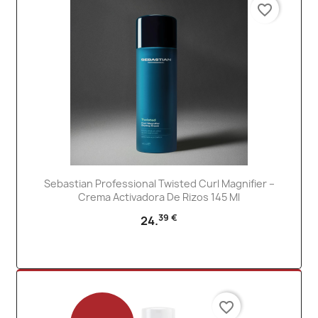
favorite_border
Sebastian Professional Twisted Curl Magnifier –
Crema Activadora De Rizos 145 Ml
39 €
24.
favorite_border