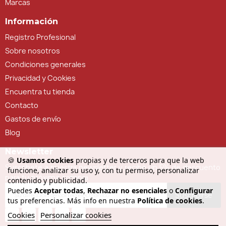
Marcas
Información
Registro Profesional
Sobre nosotros
Condiciones generales
Privacidad y Cookies
Encuentra tu tienda
Contacto
Gastos de envío
Blog
Newsletter
🍪
Usamos cookies
propias y de terceros para que la web
Suscríbete a nuestra newsletter y recibe un 5% de descuento
funcione, analizar su uso y, con tu permiso, personalizar
para tu próxima compra
contenido y publicidad.
Puedes
Aceptar todas
,
Rechazar no esenciales
o
Configurar
Suscribirse
tus preferencias. Más info en nuestra
Política de cookies
.
Cookies
Personalizar cookies