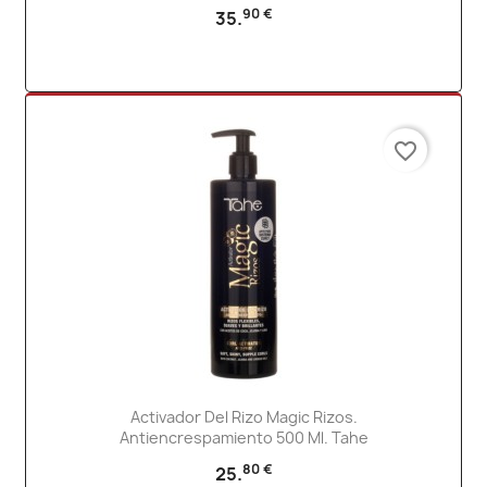
90 €
35.
favorite_border
Activador Del Rizo Magic Rizos.
Antiencrespamiento 500 Ml. Tahe
80 €
25.