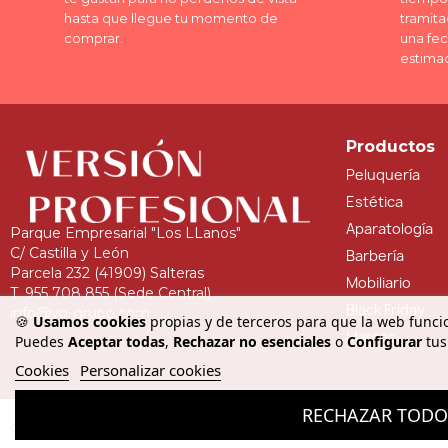
hasta que llegue tu momento de
tramita
comprar.
una fe
estima
Productos
Peluquería
Estética
Aparatología
Parque Empresarial "Los LLanos"
C/ Castilla y León
Barbería
Parcela 232 (41909) Salteras
Mobiliario
T. 955 708 855 (Sede Central)
Black Friday
info@vp-grupo.com
🍪
Usamos cookies
propias y de terceros para que la web funcio
Marcas
Puedes
Aceptar todas
,
Rechazar no esenciales
o
Configurar
tus
Cookies
Personalizar cookies
RECHAZAR TOD
Copyright © - Versión Profesional. Todos los derechos reservados