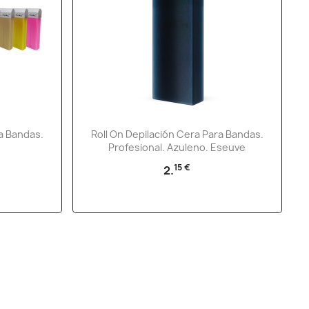
Vista rápida

ra Bandas.
Roll On Depilación Cera Para Bandas.
Profesional. Azuleno. Eseuve
+5
15 €
2.