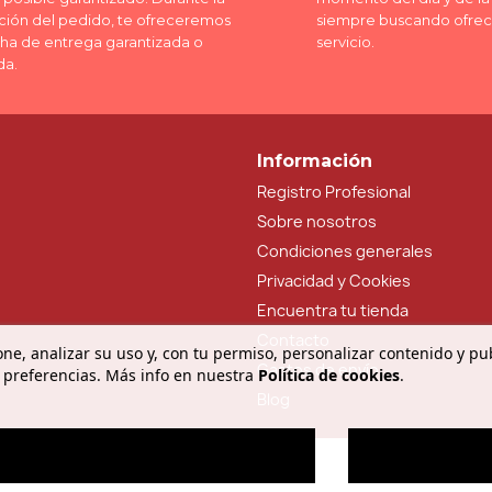
ción del pedido, te ofreceremos
siempre buscando ofrec
cha de entrega garantizada o
servicio.
da.
Información
Registro Profesional
Sobre nosotros
Condiciones generales
Privacidad y Cookies
Encuentra tu tienda
Contacto
ne, analizar su uso y, con tu permiso, personalizar contenido y pu
Gastos de envío
 preferencias. Más info en nuestra
Política de cookies
.
Blog
O