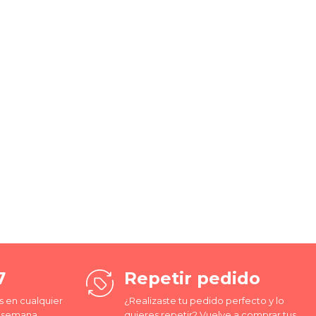
7
Repetir pedido
 en cualquier
¿Realizaste tu pedido perfecto y lo
a semana,
quieres repetir? Vuelve a comprar tus