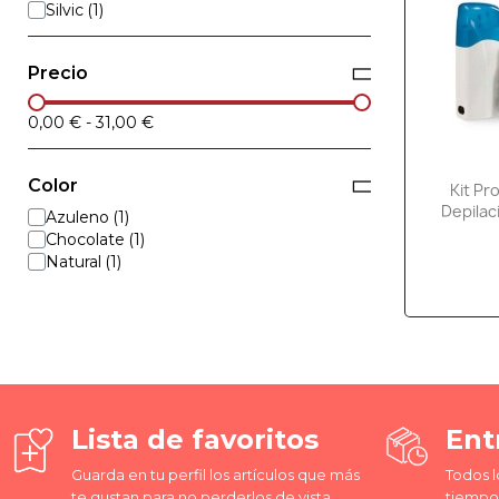
Silvic
Precio
0,00 €
-
31,00 €
Color
Kit Pr
Depilac
Azuleno
Chocolate
Natural
Lista de favoritos
Ent
Guarda en tu perfil los artículos que más
Todos l
te gustan para no perderlos de vista
tiempo 