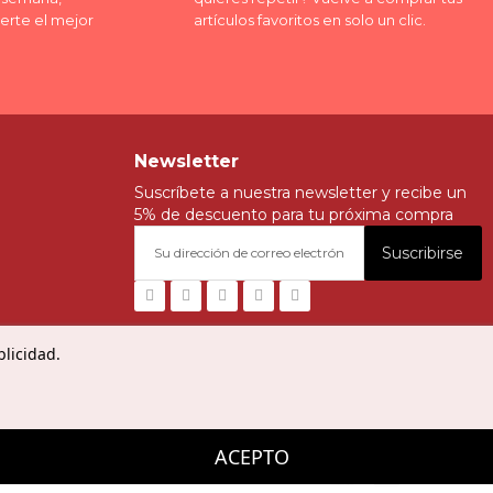
erte el mejor
artículos favoritos en solo un clic.
Newsletter
Suscríbete a nuestra newsletter y recibe un
5% de descuento para tu próxima compra
Suscribirse
blicidad.
ACEPTO