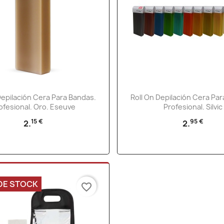
Vista rápida
Vista rápida


Depilación Cera Para Bandas.
Roll On Depilación Cera Pa
ofesional. Oro. Eseuve
Profesional. Silvic
15 €
95 €
2.
2.
DE STOCK
favorite_border