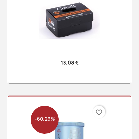
13,08 €
favorite_border
-60,29%