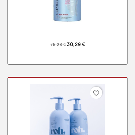
30,29 €
76,28 €
favorite_border