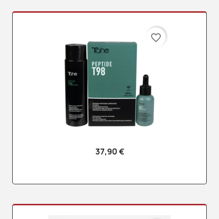
favorite_border
37,90 €