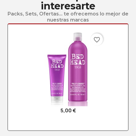
interesarte
Packs, Sets, Ofertas... te ofrecemos lo mejor de
nuestras marcas
favorite_border
5,00 €