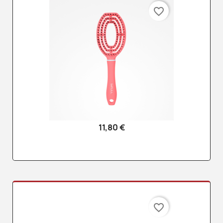
favorite_border
11,80 €
favorite_border