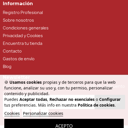
Información
Registro Profesional
Sobre nosotros
Condiciones generales
Privacidad y Cookies
Encuentra tu tienda
Contacto
Gastos de envío
Blog
Newsletter
🍪
Usamos cookies
propias y de terceros para que la web
Suscríbete a nuestra newsletter y recibe un 5% de descuento
funcione, analizar su uso y, con tu permiso, personalizar
para tu próxima compra
contenido y publicidad.
Puedes
Aceptar todas
,
Rechazar no esenciales
o
Configurar
Suscribirse
tus preferencias. Más info en nuestra
Política de cookies
.
Cookies
Personalizar cookies
ACEPTO