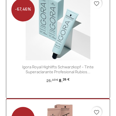
favorite_border
-67,46%
Igora Royal Highlifts Schwarzkopf – Tinte
Superaclarante Profesional Rubios...
26 €
8.
40 €
25.
favorite_border