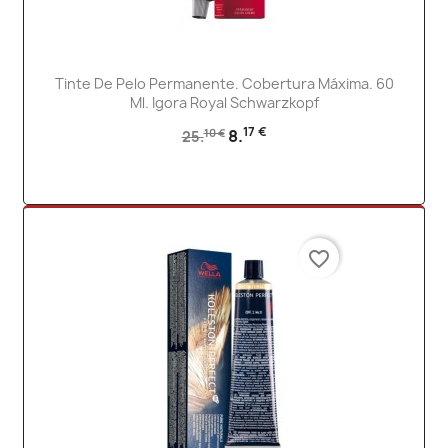
Tinte De Pelo Permanente. Cobertura Máxima. 60
Ml. Igora Royal Schwarzkopf
17 €
8.
10 €
25.
favorite_border