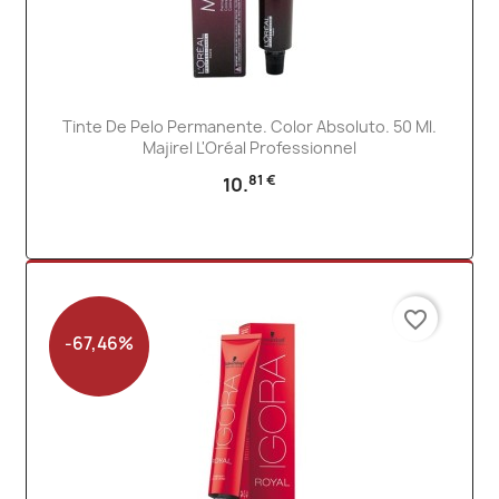
Tinte De Pelo Permanente. Color Absoluto. 50 Ml.
Majirel L'Oréal Professionnel
81 €
10.
favorite_border
-67,46%