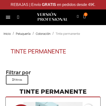
REBAJAS | Envío
GRATIS
en pedidos desde 49€.
Inicio
Peluquería
Coloración
Tinte permanente
TINTE PERMANENTE
Filtrar por
Filtros
TINTE PERMANENTE