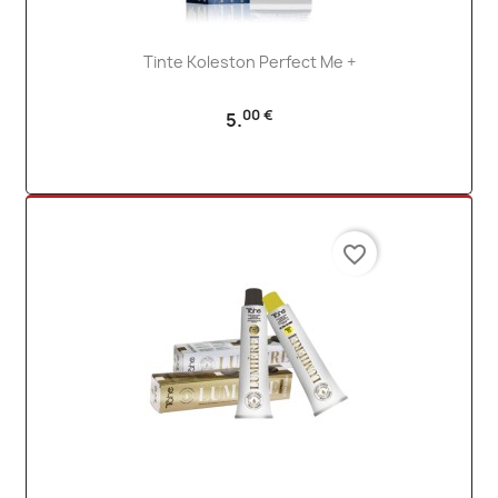
Tinte Koleston Perfect Me +
00 €
5.
favorite_border