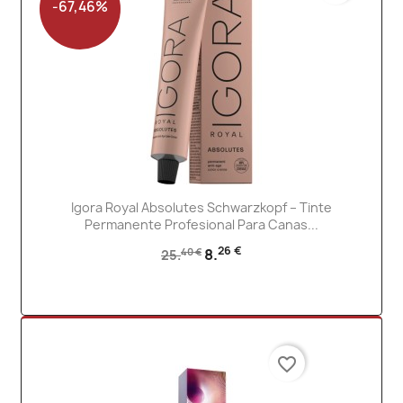
-67,46%
Igora Royal Absolutes Schwarzkopf – Tinte
Permanente Profesional Para Canas...
26 €
8.
40 €
25.
favorite_border