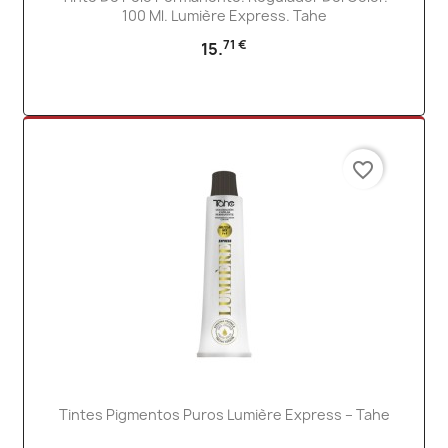
100 Ml. Lumière Express. Tahe
71 €
15.
favorite_border
Tintes Pigmentos Puros Lumière Express – Tahe