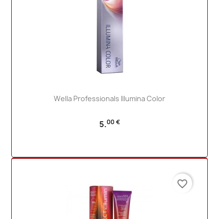
Wella Professionals Illumina Color
00 €
5.
favorite_border