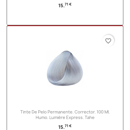
71 €
15.
favorite_border
Tinte De Pelo Permanente. Corrector. 100 Ml.
Humo. Lumière Express. Tahe
71 €
15.