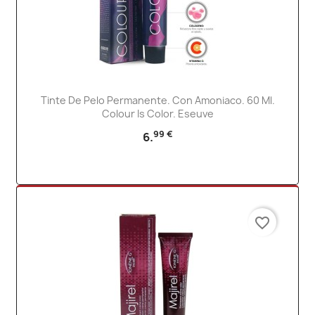
Tinte De Pelo Permanente. Con Amoniaco. 60 Ml.
Colour Is Color. Eseuve
99 €
6.
favorite_border