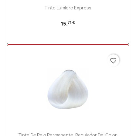
Tinte Lumiere Express
71 €
15.
favorite_border
Tinte De Pelo Permanente. Regulador Del Color.