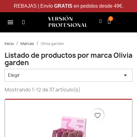
REBAJAS | Envío
GRATIS
en pedidos desde 49€.
Inicio
Marcas
Olivia garden
Listado de productos por marca Olivia
garden

Elegir
Mostrando 1-12 de 37 artículo(s)
favorite_border