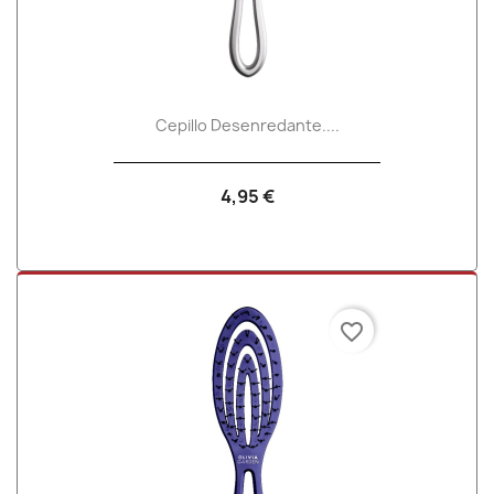
Cepillo Desenredante....
4,95 €
favorite_border