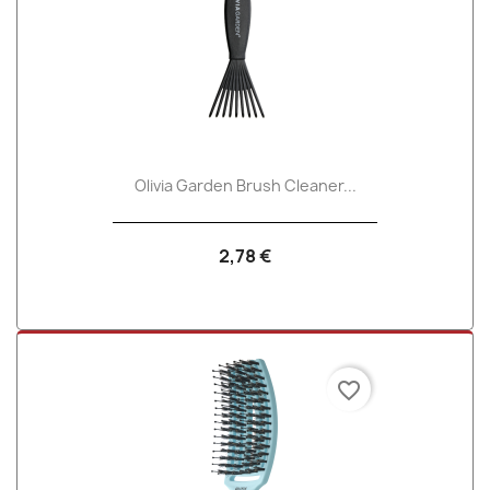
Olivia Garden Brush Cleaner...
2,78 €
favorite_border