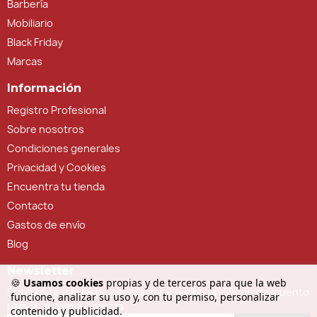
Barbería
Mobiliario
Black Friday
Marcas
Información
Registro Profesional
Sobre nosotros
Condiciones generales
Privacidad y Cookies
Encuentra tu tienda
Contacto
Gastos de envío
Blog
Newsletter
🍪
Usamos cookies
propias y de terceros para que la web
Suscríbete a nuestra newsletter y recibe un 5% de descuento
funcione, analizar su uso y, con tu permiso, personalizar
para tu próxima compra
contenido y publicidad.