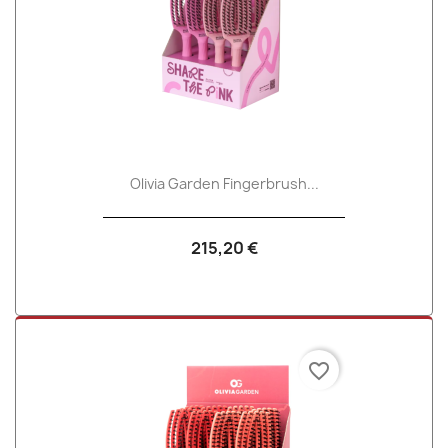
Olivia Garden Fingerbrush...
215,20 €
favorite_border