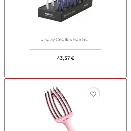
Display Cepillos Holiday...
43,37 €
favorite_border