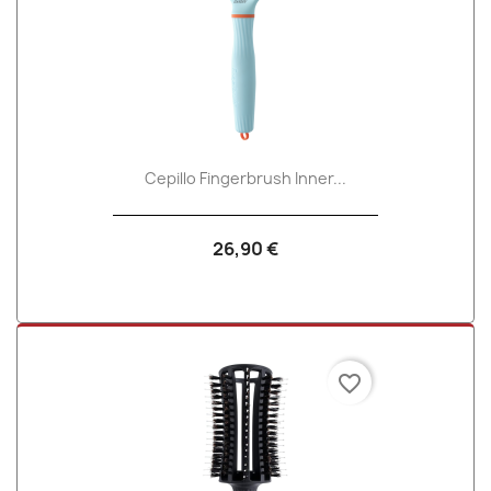
Cepillo Fingerbrush Inner...
26,90 €
favorite_border