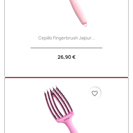
Cepillo Fingerbrush Jaipur...
26,90 €
favorite_border