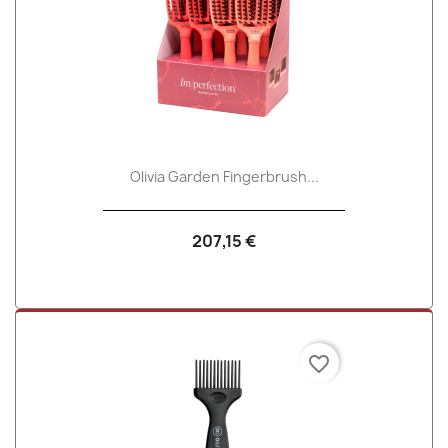
Olivia Garden Fingerbrush...
207,15 €
favorite_border