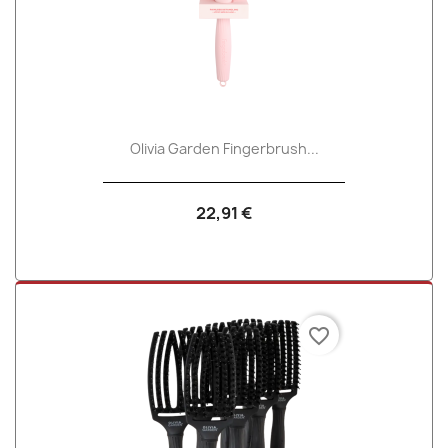
Olivia Garden Fingerbrush...
22,91 €
favorite_border