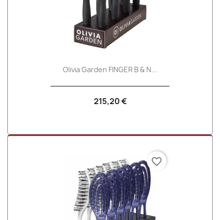
Olivia Garden FINGER B & N...
215,20 €
favorite_border