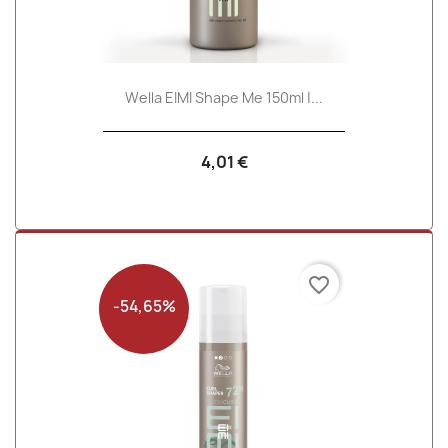
Wella EIMI Shape Me 150ml |...
4,01 €
favorite_border
-54,65%