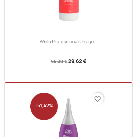
Wella Professionals Invigo...
29,62 €
65,30 €
favorite_border
-51,42%