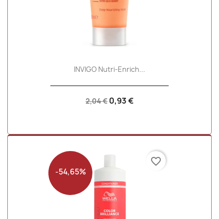
INVIGO Nutri-Enrich...
0,93 €
2,04 €
favorite_border
-54,65%