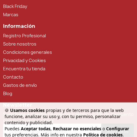
Black Friday
Marcas
Información
Registro Profesional
Sobre nosotros
Condiciones generales
Privacidad y Cookies
Encuentra tu tienda
Contacto
Gastos de envío
Blog
Newsletter
🍪
Usamos cookies
propias y de terceros para que la web
Suscríbete a nuestra newsletter y recibe un 5% de descuento
funcione, analizar su uso y, con tu permiso, personalizar
para tu próxima compra
contenido y publicidad.
Puedes
Aceptar todas
,
Rechazar no esenciales
o
Configurar
Suscribirse
tus preferencias. Más info en nuestra
Política de cookies
.