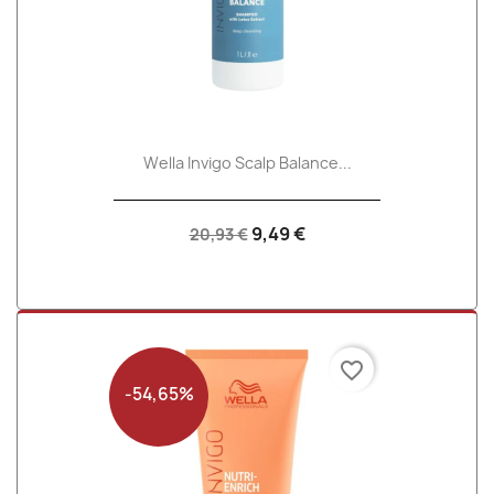
Wella Invigo Scalp Balance...
9,49 €
20,93 €
favorite_border
-54,65%