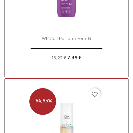
WP Curl Perform Perm N
7,39 €
15,22 €
favorite_border
-54,65%