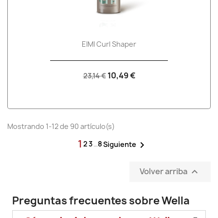
EIMI Curl Shaper
10,49 €
23,14 €
Mostrando 1-12 de 90 artículo(s)
1
2
3
…
8

Siguiente
Volver arriba

Preguntas frecuentes sobre Wella