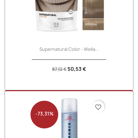
Supernatural Color - Wella...
50,53 €
87,12 €
favorite_border
-73,31%