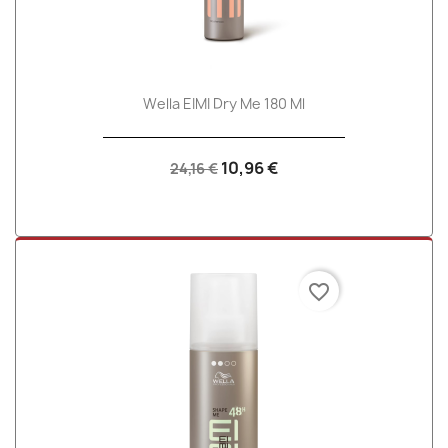
Wella EIMI Dry Me 180 Ml
10,96 €
24,16 €
favorite_border