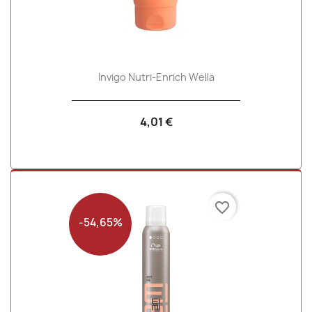
Invigo Nutri-Enrich Wella
4,01 €
favorite_border
-54,65%