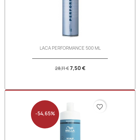
LACA PERFORMANCE 500 ML
7,50 €
28,11 €
favorite_border
-54,65%