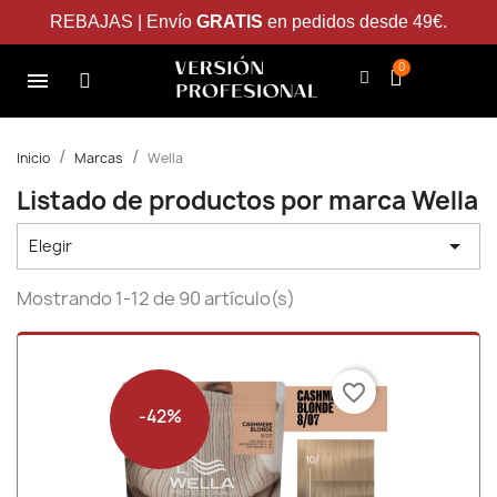
REBAJAS | Envío
GRATIS
en pedidos desde 49€.
Inicio
Marcas
Wella
Listado de productos por marca Wella

Elegir
Mostrando 1-12 de 90 artículo(s)
favorite_border
-42%