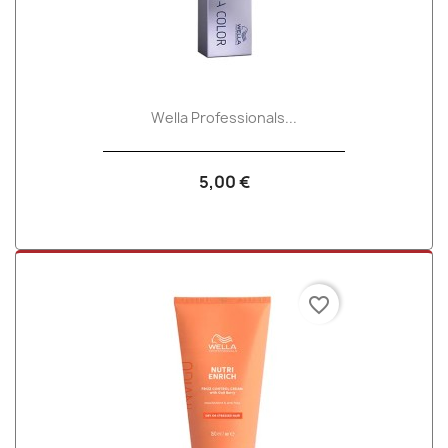
Wella Professionals...
5,00 €
favorite_border