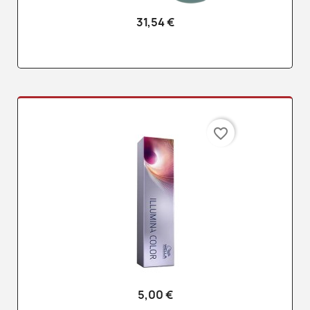
31,54 €
favorite_border
5,00 €