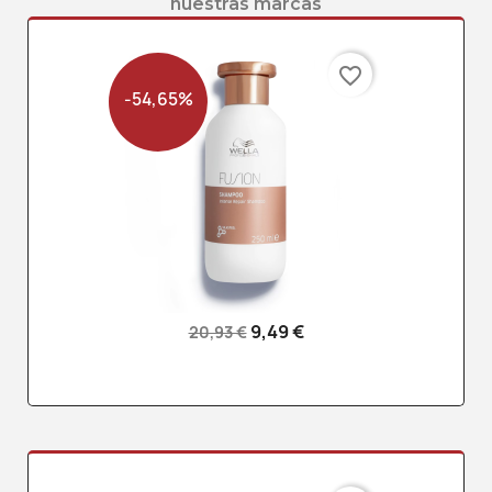
nuestras marcas
favorite_border
-54,65%
9,49 €
20,93 €