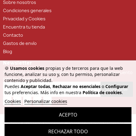
Sobre nosotros
Condiciones generales
Privacidad y Cookies
Encuentra tu tienda
Contacto
Gastos de envío
Blog
Newsletter
🍪
Usamos cookies
propias y de terceros para que la web
Suscríbete a nuestra newsletter y recibe un 5% de descuento
funcione, analizar su uso y, con tu permiso, personalizar
para tu próxima compra
contenido y publicidad.
Puedes
Aceptar todas
,
Rechazar no esenciales
o
Configurar
Suscribirse
tus preferencias. Más info en nuestra
Política de cookies
.
Cookies
Personalizar cookies
ACEPTO
Copyright © - Versión Profesional. Todos los derechos reservados
RECHAZAR TODO