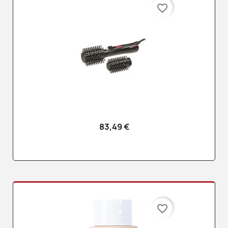
favorite_border
83,49 €
favorite_border