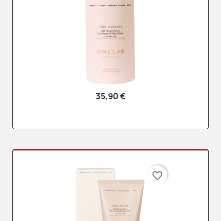
35,90 €
favorite_border