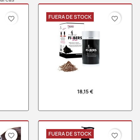
FUERA DE STOCK
favorite_border
favorite_border
18,15 €
a
Vista rápida

FUERA DE STOCK
favorite_border
favorite_border