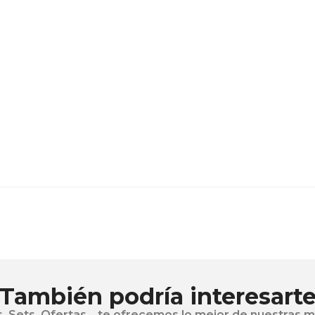
También podría interesart
, Sets, Ofertas... te ofrecemos lo mejor de nuestras 