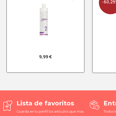
-60,2
9,99 €
Vista rápida

Lista de favoritos
Ent
Guarda en tu perfil los artículos que más
Todos l