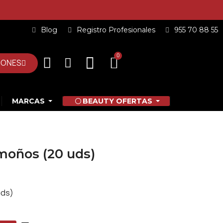
Blog
Registro Profesionales
955 70 88 55
IONES
MARCAS
BEAUTY OFERTAS
 moños (20 uds)
uds)