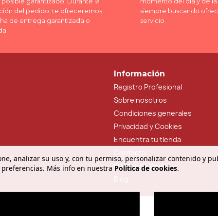
posible garantizado. Durante la
momento del día y de l
ción del pedido, te ofreceremos
siempre buscando ofrec
cha de entrega garantizada o
servicio.
da.
Información
Registro Profesional
Sobre nosotros
Condiciones generales
Privacidad y Cookies
Encuentra tu tienda
Contacto
ne, analizar su uso y, con tu permiso, personalizar contenido y pu
Gastos de envío
 preferencias. Más info en nuestra
Política de cookies
.
Blog
O