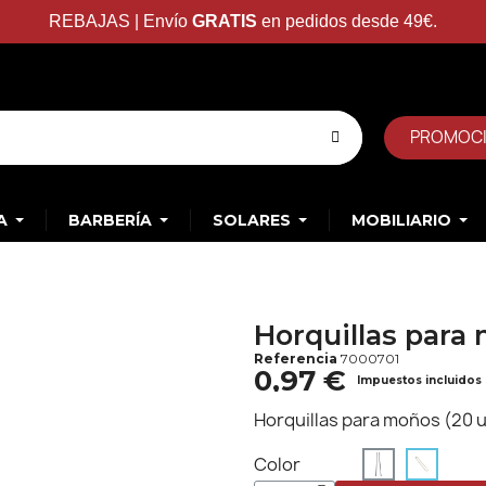
REBAJAS | Envío
GRATIS
en pedidos desde 49€.
PROMOC
A
BARBERÍA
SOLARES
MOBILIARIO
Horquillas para
Referencia
7000701
0,97 €
Impuestos incluidos
Horquillas para moños (20 
Color