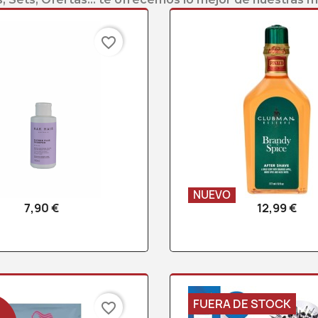
favorite_border
NUEVO
7,90 €
12,99 €
Vista rápida
Vista rápid


FUERA DE STOCK
favorite_border