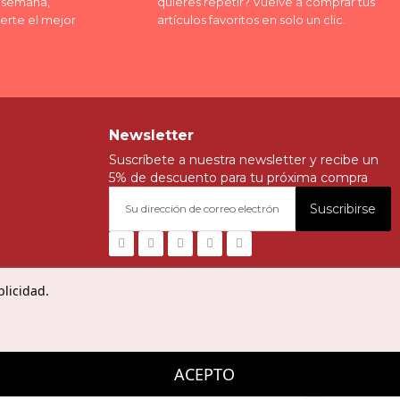
a semana,
quieres repetir? Vuelve a comprar tus
erte el mejor
artículos favoritos en solo un clic.
Newsletter
Suscríbete a nuestra newsletter y recibe un
5% de descuento para tu próxima compra
Suscribirse
blicidad.
ACEPTO