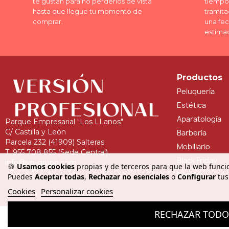
te gustan para no perderlos de vista
tiempo 
hasta que llegue tu momento de
tramita
comprar.
una fe
estima
Productos
Peluquería
Estética
Aparatología
Parque Empresarial "Los LLanos"
C/ Castilla y León
Barbería
Parcela 232 (41909) Salteras
Mobiliario
T. 955 708 855 (Sede Central)
Black Friday
info@vp-grupo.com
🍪
Usamos cookies
propias y de terceros para que la web funcio
Marcas
Puedes
Aceptar todas
,
Rechazar no esenciales
o
Configurar
tus
Cookies
Personalizar cookies
RECHAZAR TOD
Copyright © - Versión Profesional. Todos los derechos reservados