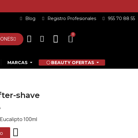
Blog
Registro Profesionales
955 70 88 55
IONES
MARCAS
BEAUTY OFERTAS
fter-shave
s
 Eucalipto 100ml
to