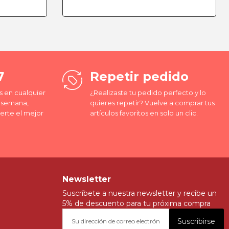
7
Repetir pedido
 en cualquier
¿Realizaste tu pedido perfecto y lo
a semana,
quieres repetir? Vuelve a comprar tus
erte el mejor
artículos favoritos en solo un clic.
Newsletter
Suscríbete a nuestra newsletter y recibe un
5% de descuento para tu próxima compra
Suscribirse