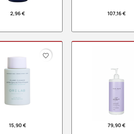
2,96 €
107,16 €
Vista rápida
Vista rápid


favorite_border
15,90 €
79,90 €
Vista rápida
Vista rápid

