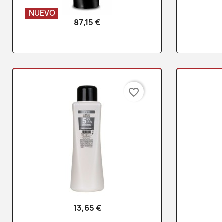
NUEVO
87,15 €
Vista rápida

favorite_border
13,65 €
Vista rápida
