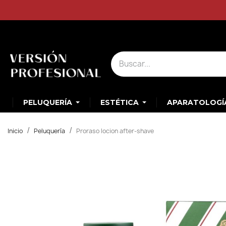
PELUQUERÍA
ESTÉTICA
APARATOLOGÍ
Inicio
Peluquería
Proraso locion after-shave