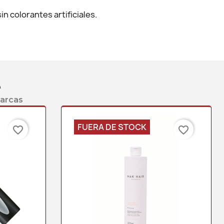
in colorantes artificiales.
e
marcas
FUERA DE STOCK
favorite_border
favorite_border