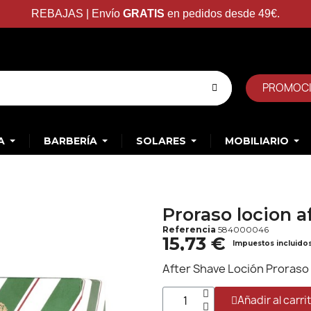
REBAJAS | Envío
GRATIS
en pedidos desde 49€.
PROMOC
A
BARBERÍA
SOLARES
MOBILIARIO
Proraso locion a
Referencia
584000046
15,73 €
Impuestos incluido
After Shave Loción Proraso
Añadir al carri