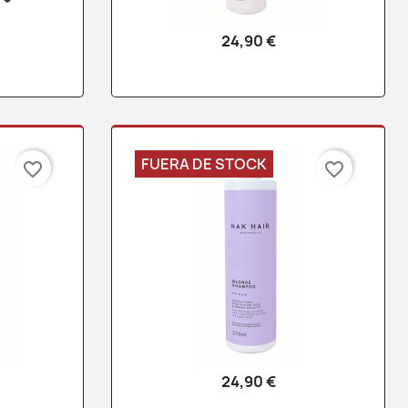
24,90 €
a
Vista rápida

FUERA DE STOCK
favorite_border
favorite_border
24,90 €
a
Vista rápida
