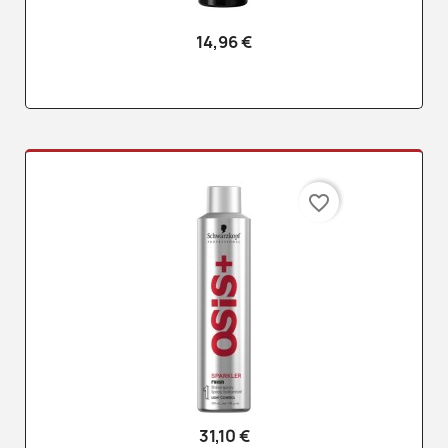
14,96 €
favorite_border
31,10 €