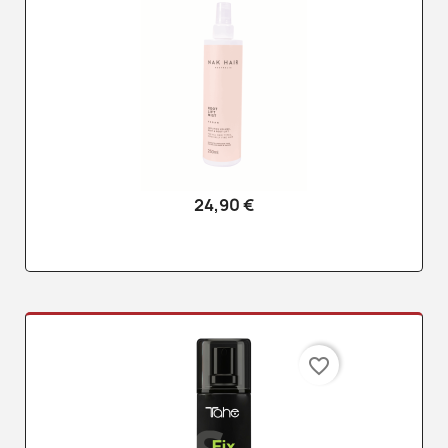
24,90 €
favorite_border