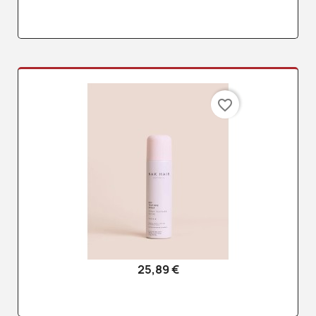
favorite_border
25,89 €