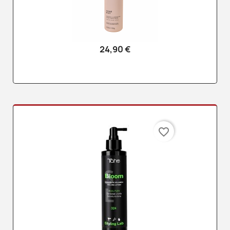
24,90 €
favorite_border