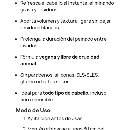
Refresca el cabello al instante, eliminando
grasa y residuos.
Aporta volumen y textura ligera sin dejar
residuos blancos.
Prolonga la duración del peinado entre
lavados.
Fórmula
vegana y libre de crueldad
animal
.
Sin parabenos, siliconas, SLS/SLES,
gluten ni frutos secos.
Ideal para
todo tipo de cabello
, incluso
fino o sensible.
Modo de Uso
Agita bien antes de usar.
Mantén el envase a unos 30 cm del