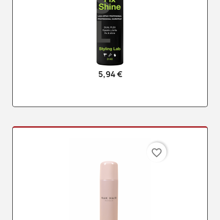
5,94 €
favorite_border