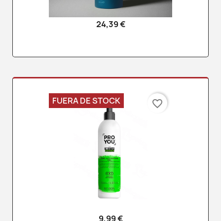
24,39 €
FUERA DE STOCK
favorite_border
9,99 €