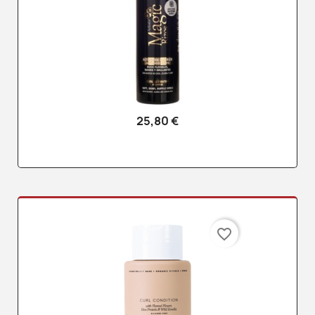
25,80 €
favorite_border