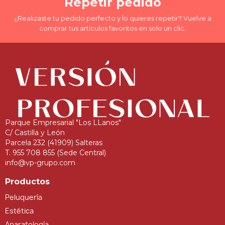
Repetir pedido
¿Realizaste tu pedido perfecto y lo quieres repetir? Vuelve a
comprar tus artículos favoritos en solo un clic.
Parque Empresarial "Los LLanos"
C/ Castilla y León
Parcela 232 (41909) Salteras
T. 955 708 855 (Sede Central)
info@vp-grupo.com
Productos
Peluquería
Estética
Aparatología