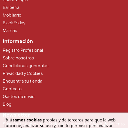
Barbería
Mobiliario
Black Friday
Marcas
Información
Registro Profesional
Sobre nosotros
Condiciones generales
Privacidad y Cookies
Encuentra tu tienda
Contacto
Gastos de envío
Blog
Newsletter
🍪
Usamos cookies
propias y de terceros para que la web
Suscríbete a nuestra newsletter y recibe un 5% de descuento
funcione, analizar su uso y, con tu permiso, personalizar