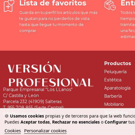
Lista de favoritos
Ent
Guarda en tu perfil los artículos que más
Todos l
te gustan para no perderlos de vista
tiempo 
hasta que llegue tu momento de
tramita
comprar.
una fe
estima
Productos
Peluquería
Estética
Aparatología
Parque Empresarial "Los LLanos"
C/ Castilla y León
Barbería
Parcela 232 (41909) Salteras
Mobiliario
T. 955 708 855 (Sede Central)
Black Friday
info@vp-grupo.com
🍪
Usamos cookies
propias y de terceros para que la web funcio
Marcas
Puedes
Aceptar todas
,
Rechazar no esenciales
o
Configurar
tus
Cookies
Personalizar cookies