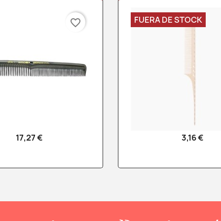
FUERA DE STOCK
favorite_border
17,27 €
3,16 €
Vista rápida
Vista rápid

