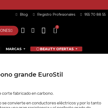
Blog
Registro Profesionales
955 70 88 55
IONES
MARCAS
BEAUTY OFERTAS
bono grande EuroStil
e corte fabricado en carbono.
o se convierte en conductores eléctricos y por lo tanto
torga una gran resistencia y el perfecto grado de