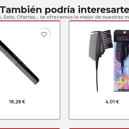
También podría interesart
, Sets, Ofertas... te ofrecemos lo mejor de nuestras 
favorite_border
18,28 €
4,01 €
Vista rápida
Vista rápid

