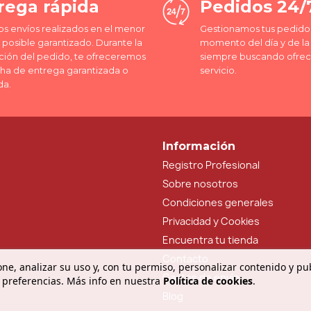
rega rápida
Pedidos 24/
os envíos realizados en el menor
Gestionamos tus pedidos
posible garantizado. Durante la
momento del día y de l
ción del pedido, te ofreceremos
siempre buscando ofrec
cha de entrega garantizada o
servicio.
da.
Información
Registro Profesional
Sobre nosotros
Condiciones generales
Privacidad y Cookies
Encuentra tu tienda
Contacto
ne, analizar su uso y, con tu permiso, personalizar contenido y pu
Gastos de envío
 preferencias. Más info en nuestra
Política de cookies
.
Blog