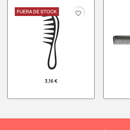
FUERA DE STOCK
favorite_border
3,16 €
Vista rápida
