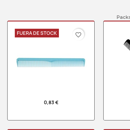
Packs
FUERA DE STOCK
favorite_border
0,83 €
Vista rápida
