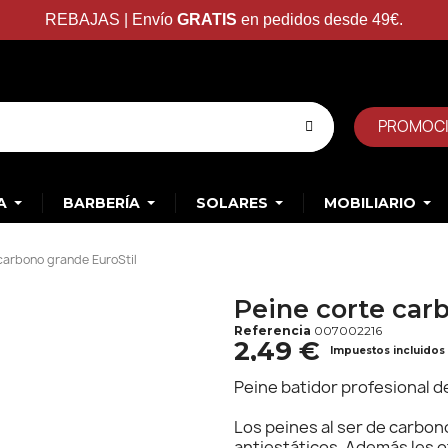
REBAJAS | Envío
GRATIS
en pedidos desde 49€.
PROMOC
A
BARBERÍA
SOLARES
MOBILIARIO
carbono grande EuroStil
Peine corte car
Referencia
007002216
2,49 €
Impuestos incluidos
Peine batidor profesional d
Los peines al ser de carbon
antiestáticos. Además les o