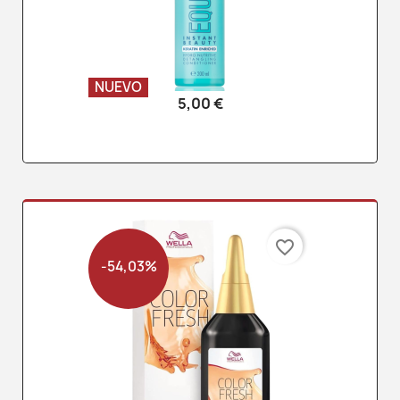
NUEVO
5,00 €
favorite_border
-54,03%