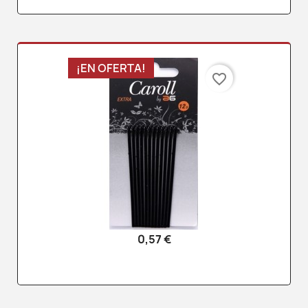
¡EN OFERTA!
favorite_border
0,57 €