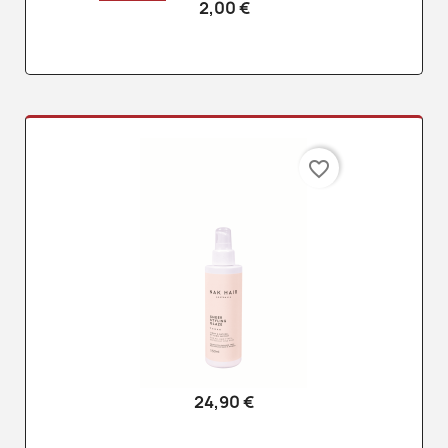
2,00 €
favorite_border
24,90 €