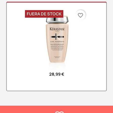
FUERA DE STOCK
favorite_border
28,99 €