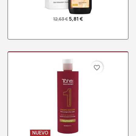
5,81 €
12,63 €
favorite_border
NUEVO