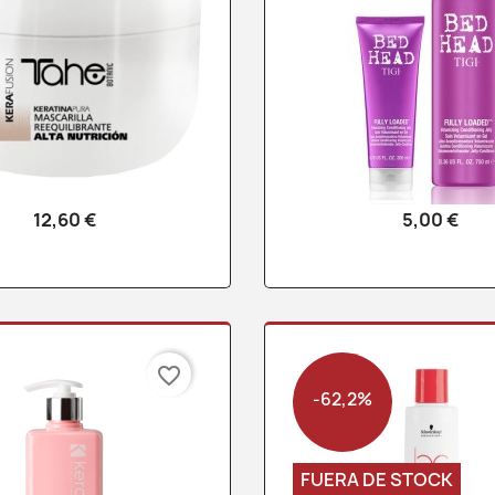
12,60 €
5,00 €
Vista rápida
Vista rápid


favorite_border
-62,2%
FUERA DE STOCK