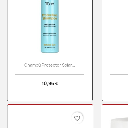
Vista rápida

Champú Protector Solar...
10,96 €
favorite_border