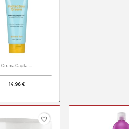
Vista rápida

Crema Capilar...
14,96 €
favorite_border