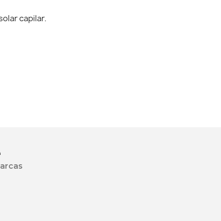
olar capilar.
e
marcas