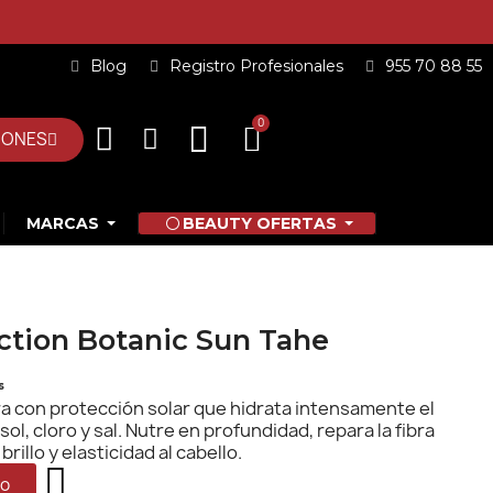
Blog
Registro Profesionales
955 70 88 55
IONES
MARCAS
BEAUTY OFERTAS
ection Botanic Sun Tahe
s
ra con protección solar que hidrata intensamente el
 sol, cloro y sal. Nutre en profundidad, repara la fibra
rillo y elasticidad al cabello.
to