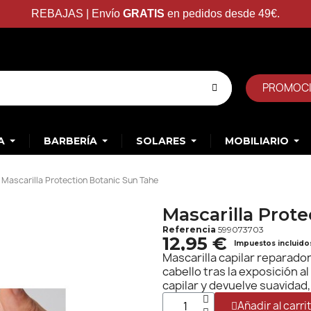
REBAJAS | Envío
GRATIS
en pedidos desde 49€.
PROMOC
A
BARBERÍA
SOLARES
MOBILIARIO
Mascarilla Protection Botanic Sun Tahe
Mascarilla Prot
Referencia
599073703
12,95 €
Impuestos incluido
Mascarilla capilar reparado
cabello tras la exposición al
capilar y devuelve suavidad, b
Añadir al carri