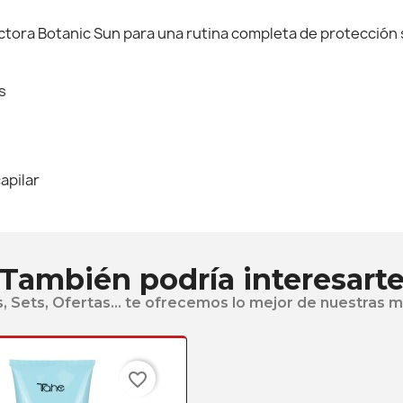
ctora Botanic Sun para una rutina completa de protección s
s
apilar
También podría interesart
, Sets, Ofertas... te ofrecemos lo mejor de nuestras 
favorite_border