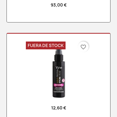
93,00 €
FUERA DE STOCK
favorite_border
12,60 €