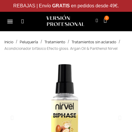
REBAJAS | Envío
GRATIS
en pedidos desde 49€.
Inicio
Peluquería
Tratamiento
Tratamientos sin aclarado
Acondicionador bifásico Efecto gloss. Argan Oil & Panthenol Nirvel