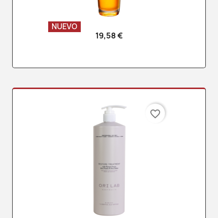
NUEVO
19,58 €
favorite_border