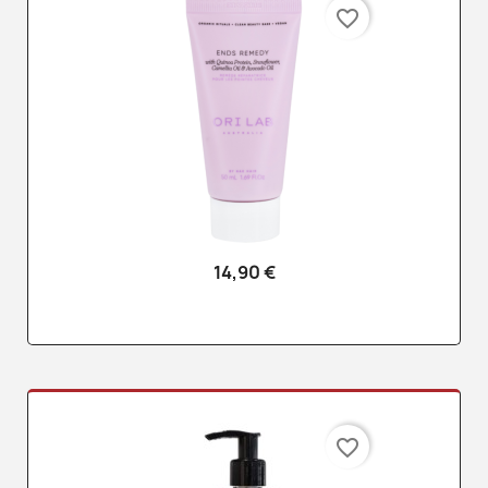
favorite_border
14,90 €
favorite_border