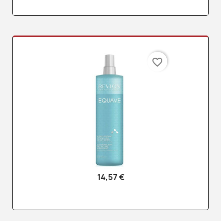
favorite_border
14,57 €