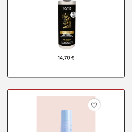
14,70 €
favorite_border