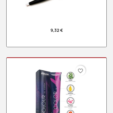
9,32 €
favorite_border