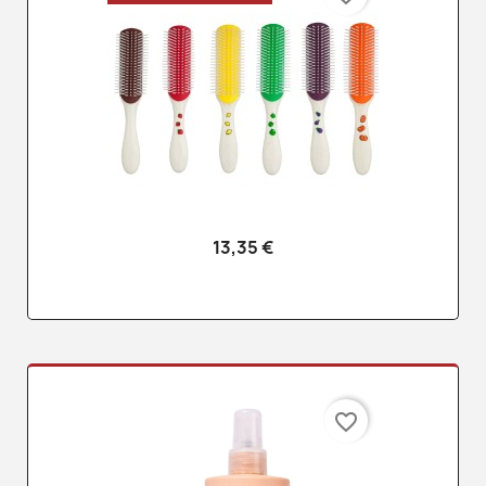
13,35 €
favorite_border