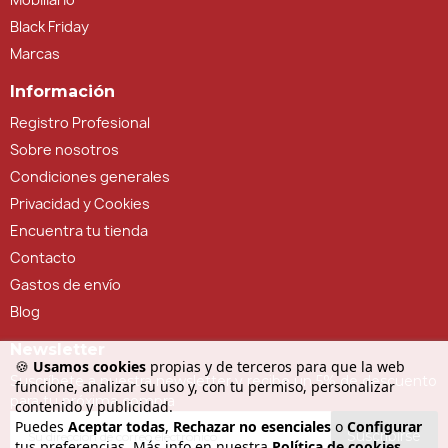
Black Friday
Marcas
Información
Registro Profesional
Sobre nosotros
Condiciones generales
Privacidad y Cookies
Encuentra tu tienda
Contacto
Gastos de envío
Blog
Newsletter
🍪
Usamos cookies
propias y de terceros para que la web
Suscríbete a nuestra newsletter y recibe un 5% de descuento
funcione, analizar su uso y, con tu permiso, personalizar
para tu próxima compra
contenido y publicidad.
Puedes
Aceptar todas
,
Rechazar no esenciales
o
Configurar
Suscribirse
tus preferencias. Más info en nuestra
Política de cookies
.