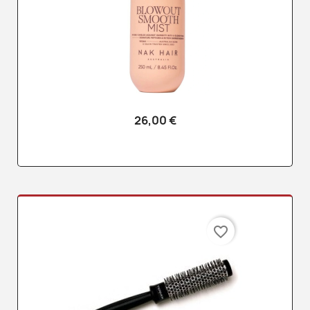
26,00 €
favorite_border