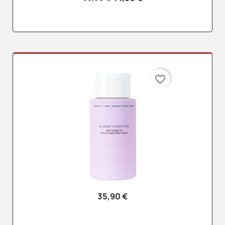
favorite_border
35,90 €