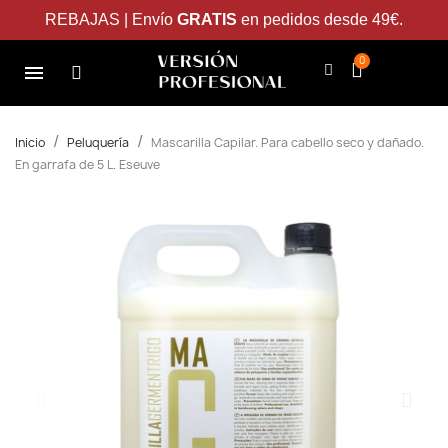
REBAJAS | Envío
GRATIS
en pedidos desde 49€.
Inicio
Peluquería
Mascarilla Capilar. Para cabello seco y dañado.
En garrafa de 5 L. Eseuve