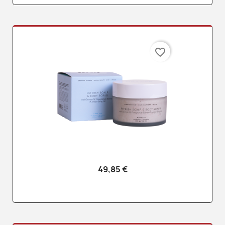
favorite_border
49,85 €