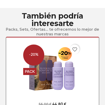
También podría
interesarte
Packs, Sets, Ofertas... te ofrecemos lo mejor de
nuestras marcas
favorite_border
-20%
PACK
44,80 €
56,00 €