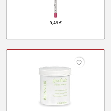
9,49 €
favorite_border