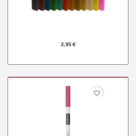
2,95 €
favorite_border