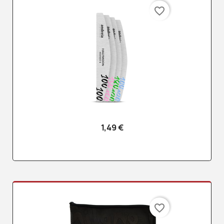
favorite_border
1,49 €
favorite_border