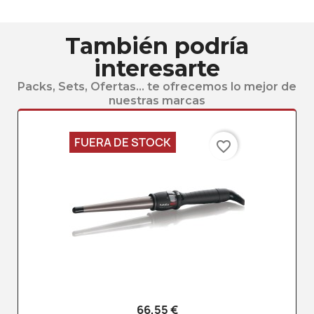
También podría
interesarte
Packs, Sets, Ofertas... te ofrecemos lo mejor de
nuestras marcas
FUERA DE STOCK
favorite_border
66,55 €