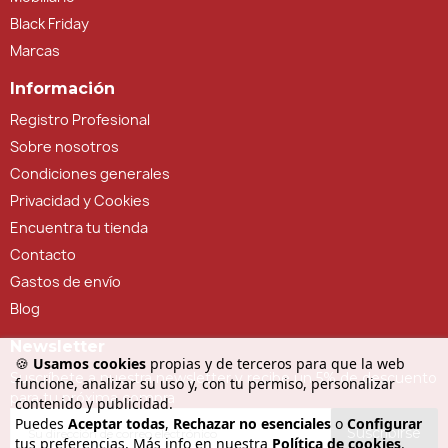
Black Friday
Marcas
Información
Registro Profesional
Sobre nosotros
Condiciones generales
Privacidad y Cookies
Encuentra tu tienda
Contacto
Gastos de envío
Blog
Newsletter
🍪
Usamos cookies
propias y de terceros para que la web
Suscríbete a nuestra newsletter y recibe un 5% de descuento
funcione, analizar su uso y, con tu permiso, personalizar
para tu próxima compra
contenido y publicidad.
Puedes
Aceptar todas
,
Rechazar no esenciales
o
Configurar
Suscribirse
tus preferencias. Más info en nuestra
Política de cookies
.