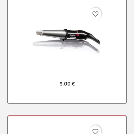
favorite_border
9,00 €
favorite_border