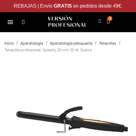
REBAJAS | Envío
GRATIS
en pedidos desde 49€.
Inicio
Aparatología
Aparatología peluquería
Tenacillas
Tenacilla profesional. Speedy 25 mm 35 W. Giubra