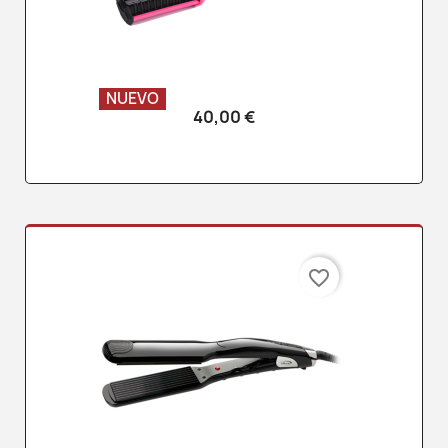
NUEVO
40,00 €
favorite_border