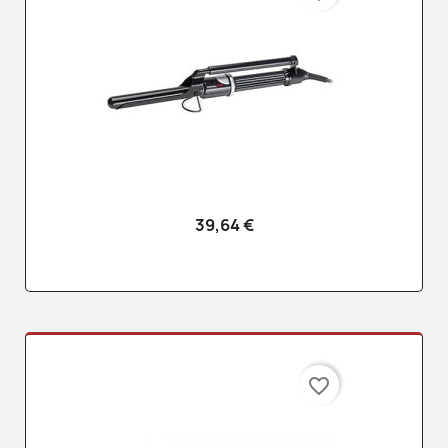
39,64 €
favorite_border