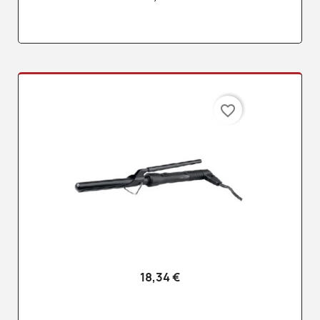
favorite_border
18,34 €