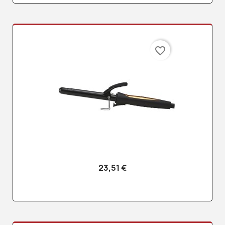
favorite_border
23,51 €