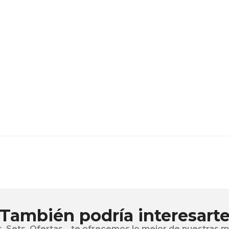
También podría interesart
, Sets, Ofertas... te ofrecemos lo mejor de nuestras 