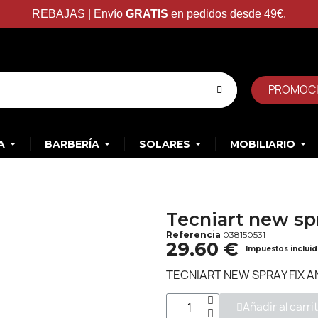
REBAJAS | Envío
GRATIS
en pedidos desde 49€.
PROMOC
A
BARBERÍA
SOLARES
MOBILIARIO
Tecniart new spr
Referencia
038150531
29,60 €
Impuestos inclui
TECNIART NEW SPRAY FIX AN
Añadir al carri