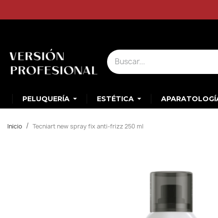
PELUQUERÍA
ESTÉTICA
APARATOLOGÍ
Inicio
Tecniart new spray fix anti-frizz 250 ml