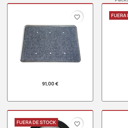
FUERA 
favorite_border
91,00 €
Vista rápida

FUERA DE STOCK
favorite_border