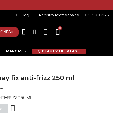
Blog
Registro Profesionales
955 70 88 55
IONES
MARCAS
BEAUTY OFERTAS
ay fix anti-frizz 250 ml
dos
TI-FRIZZ 250 ML
to