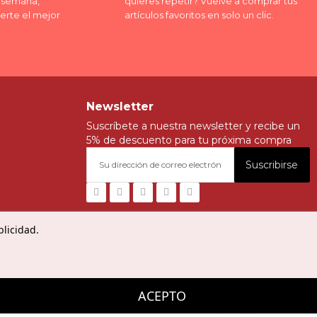
a semana,
quieres repetir? Vuelve a comprar tus
erte el mejor
artículos favoritos en solo un clic.
Newsletter
Suscríbete a nuestra newsletter y recibe un
5% de descuento para tu próxima compra
Suscribirse
blicidad.
ACEPTO