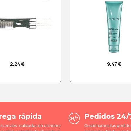
2,24 €
9,47 €
Vista rápida
Vista rápid


rega rápida
Pedidos 24/
os envíos realizados en el menor
Gestionamos tus pedidos