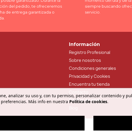
posible garantizado. Durante la
momento del día y de l
ción del pedido, te ofreceremos
siempre buscando ofrec
cha de entrega garantizada o
servicio.
da.
Información
Registro Profesional
Sobre nosotros
Condiciones generales
Privacidad y Cookies
Encuentra tu tienda
Contacto
ne, analizar su uso y, con tu permiso, personalizar contenido y pu
Gastos de envío
 preferencias. Más info en nuestra
Política de cookies
.
Blog
O