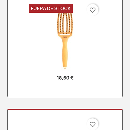
FUERA DE STOCK
favorite_border
18,60 €
favorite_border