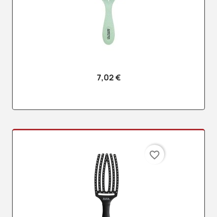
7,02 €
favorite_border