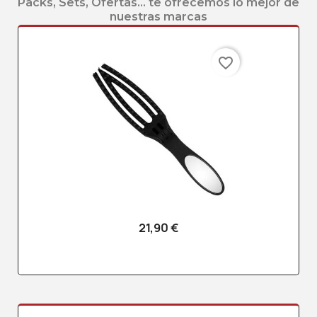
Packs, Sets, Ofertas... te ofrecemos lo mejor de
nuestras marcas
favorite_border
21,90 €