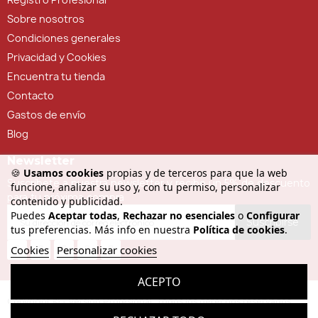
Sobre nosotros
Condiciones generales
Privacidad y Cookies
Encuentra tu tienda
Contacto
Gastos de envío
Blog
Newsletter
🍪
Usamos cookies
propias y de terceros para que la web
Suscríbete a nuestra newsletter y recibe un 5% de descuento
funcione, analizar su uso y, con tu permiso, personalizar
para tu próxima compra
contenido y publicidad.
Puedes
Aceptar todas
,
Rechazar no esenciales
o
Configurar
Suscribirse
tus preferencias. Más info en nuestra
Política de cookies
.
Cookies
Personalizar cookies
ACEPTO
Copyright © - Versión Profesional. Todos los derechos reservados