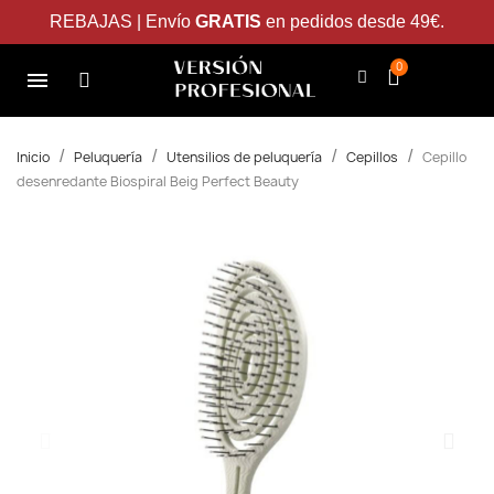
REBAJAS | Envío
GRATIS
en pedidos desde 49€.
Inicio
Peluquería
Utensilios de peluquería
Cepillos
Cepillo
desenredante Biospiral Beig Perfect Beauty