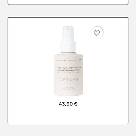
favorite_border
43,90 €