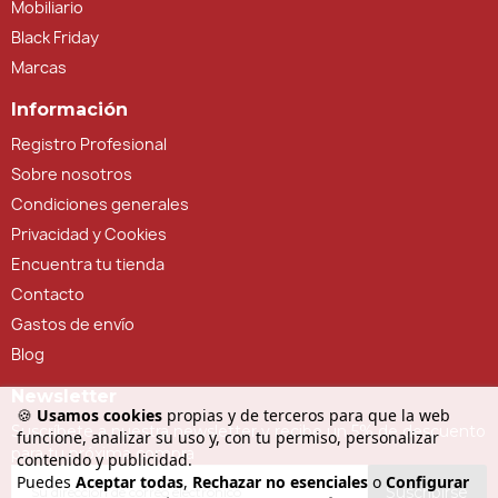
Mobiliario
Black Friday
Marcas
Información
Registro Profesional
Sobre nosotros
Condiciones generales
Privacidad y Cookies
Encuentra tu tienda
Contacto
Gastos de envío
Blog
Newsletter
🍪
Usamos cookies
propias y de terceros para que la web
Suscríbete a nuestra newsletter y recibe un 5% de descuento
funcione, analizar su uso y, con tu permiso, personalizar
para tu próxima compra
contenido y publicidad.
Puedes
Aceptar todas
,
Rechazar no esenciales
o
Configurar
Suscribirse