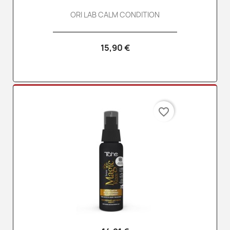
ORI LAB CALM CONDITION
15,90 €
favorite_border