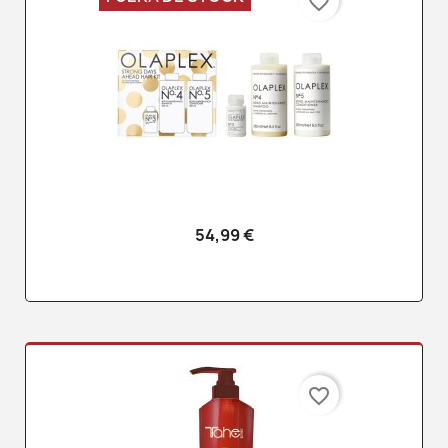
favorite_border
54,99 €
favorite_border