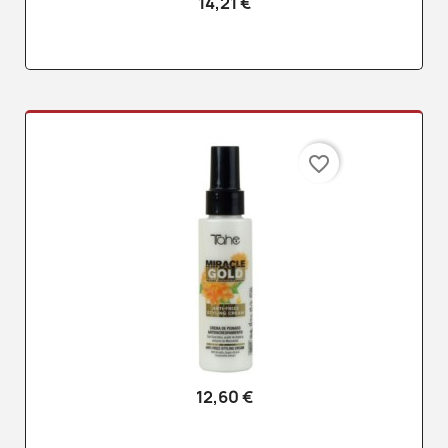
14,21 €
favorite_border
12,60 €